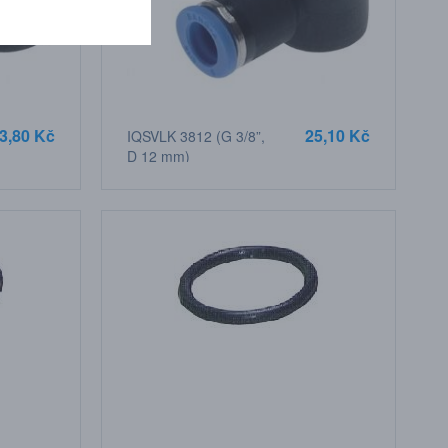
3,80 Kč
25,10 Kč
IQSVLK 3812 (G 3/8”,
D 12 mm)