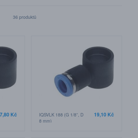
36 produktů
7,80 Kč
19,10 Kč
IQSVLK 188 (G 1/8”, D
8 mm)