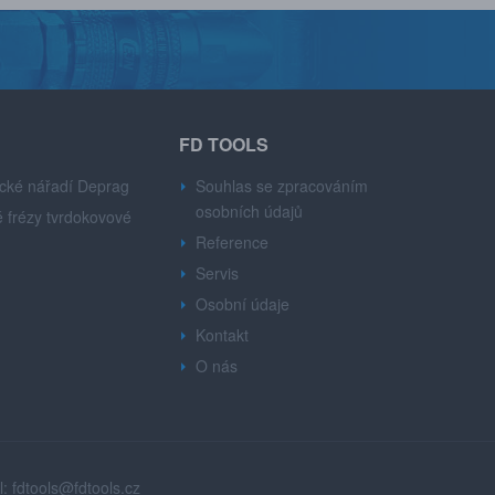
FD TOOLS
cké nářadí Deprag
Souhlas se zpracováním
osobních údajů
 frézy tvrdokovové
Reference
Servis
Osobní údaje
Kontakt
O nás
l:
fdtools@fdtools.cz