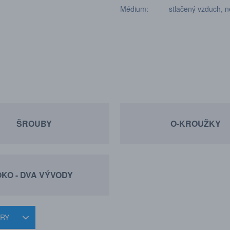
Médium: stlačený vzduch, neut
ŠROUBY
O-KROUŽKY
KO - DVA VÝVODY
TRY