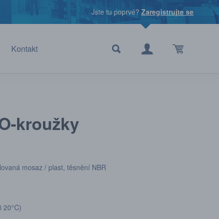
Jste tu poprvé?
Zaregistrujte se
Kontakt
 O-kroužky
ovaná mosaz / plast, těsnění NBR
i 20°C)