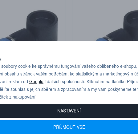
S
soubory cookie ke správnému fungování vašeho oblíbeného e-shopu,
ní obsahu stránek vašim potřebám, ke statistickým a marketingovým 
17,80 Kč
1
46 (G 1/4”, D
IQSVLK 148 (G 1/4”, D
izaci reklam od
Googlu
i dalších společností. Kliknutím na tlačítko Přijm
8 mm)
ělíte souhlas s jejich sběrem a zpracováním a my vám poskytneme te
žitek z nakupování.
NASTAVENÍ
PŘÍJMOUT VŠE