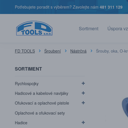
Potřebujete poradit s výběrem? Zavolejte nám
481 311 129
Sortiment
Úspora vz
FD TOOLS
Šroubení
Nástrčná
Šrouby, oka, O-k
SORTIMENT
Rychlospojky
Hadicové a kabelové navijáky
Ofukovací a oplachové pistole
Oplachové a ofukovací sety
Hadice