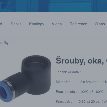
d.
Servis
Katalogy
Videa
Reference
O nás
roužky
Šrouby, oka,
Technická data :
Materiál : tělo šroubení - nikl
Prac. teplota : -20°C až +80°C
Prac. tlak : -0,95 až 20 bar ( př