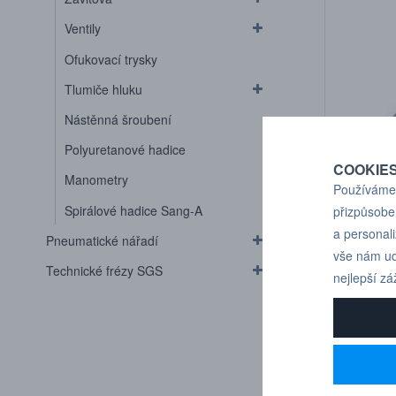
Ventily
Ofukovací trysky
Tlumiče hluku
Nástěnná šroubení
Polyuretanové hadice
COOKIE
Manometry
Používáme 
Spirálové hadice Sang-A
přizpůsobe
IQSVLK 1
a personal
Pneumatické nářadí
6 mm)
vše nám ud
Technické frézy SGS
nejlepší zá