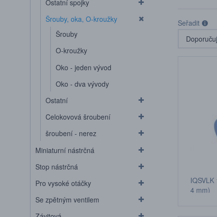
Ostatní spojky
Šrouby, oka, O-kroužky
Seřadit
Šrouby
O-kroužky
Oko - jeden vývod
Oko - dva vývody
Ostatní
Celokovová šroubení
šroubení - nerez
Miniaturní nástrčná
Stop nástrčná
IQSVLK 1
Pro vysoké otáčky
4 mm)
Se zpětným ventilem
Závitová