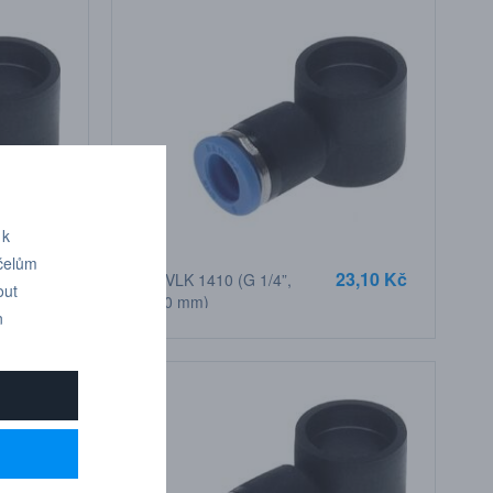
 k
účelům
9,10 Kč
23,10 Kč
IQSVLK 1410 (G 1/4”,
out
D 10 mm)
n