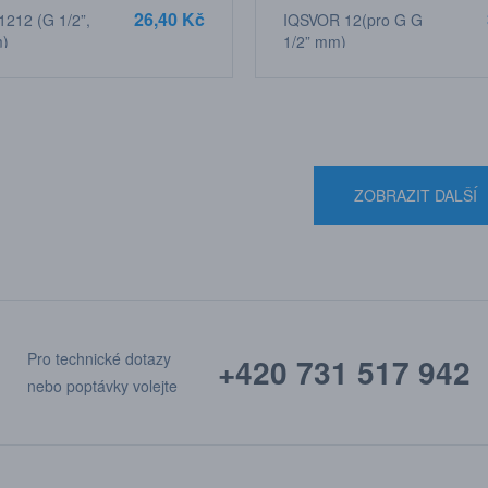
26,40 Kč
1212 (G 1/2”,
IQSVOR 12(pro G G
m)
1/2” mm)
ZOBRAZIT DALŠÍ
Pro technické dotazy
+420 731 517 942
nebo poptávky volejte