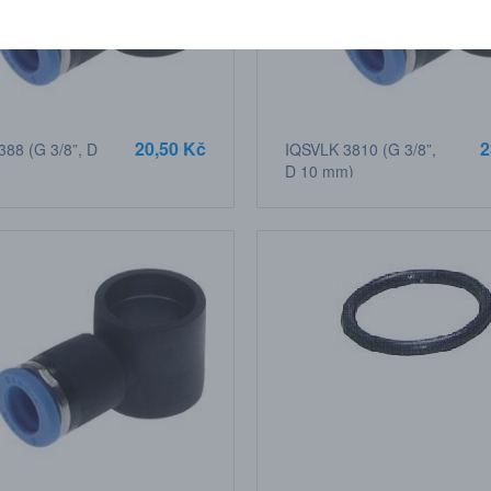
20,50 Kč
2
88 (G 3/8”, D
IQSVLK 3810 (G 3/8”,
D 10 mm)