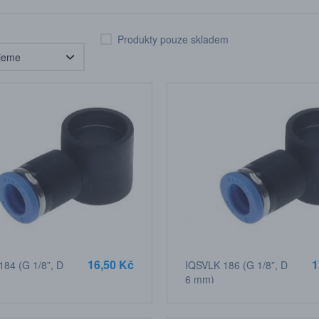
Produkty pouze skladem
16,50 Kč
1
84 (G 1/8”, D
IQSVLK 186 (G 1/8”, D
6 mm)