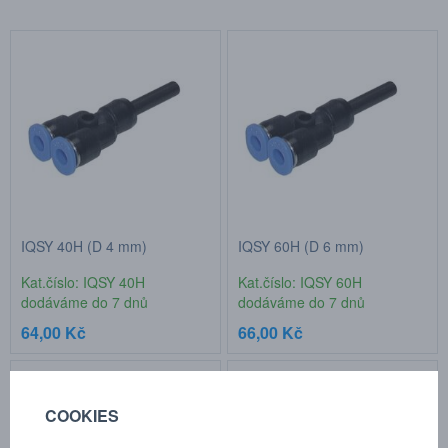
IQSY 40H (D 4 mm)
IQSY 60H (D 6 mm)
Kat.číslo: IQSY 40H
Kat.číslo: IQSY 60H
dodáváme do 7 dnů
dodáváme do 7 dnů
64,00 Kč
66,00 Kč
COOKIES