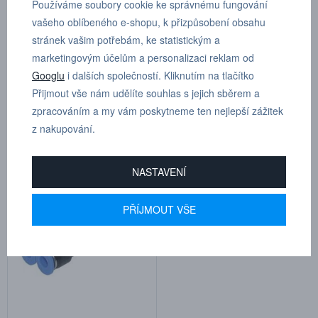
Používáme soubory cookie ke správnému fungování
vašeho oblíbeného e-shopu, k přizpůsobení obsahu
stránek vašim potřebám, ke statistickým a
marketingovým účelům a personalizaci reklam od
Googlu
i dalších společností. Kliknutím na tlačítko
IQSY 80H (D 8 mm)
IQSY 100H (D 10 mm)
Přijmout vše nám udělíte souhlas s jejich sběrem a
zpracováním a my vám poskytneme ten nejlepší zážitek
Kat.číslo: IQSY 80H
Kat.číslo: IQSY 100H
z nakupování.
dodáváme do 7 dnů
dodáváme do 7 dnů
76,60 Kč
86,50 Kč
NASTAVENÍ
PŘÍJMOUT VŠE