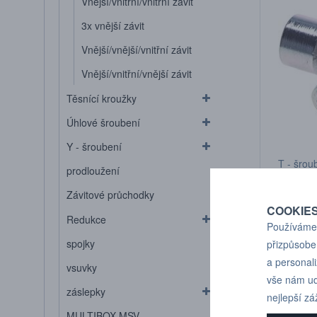
Vnější/vnitřní/vnitřní závit
3x vnější závit
Vnější/vnější/vnitřní závit
Vnější/vnitřní/vnější závit
Těsnící kroužky
Úhlové šroubení
Y - šroubení
T - šroub
prodloužení
1/2" /vně
/vnitřní 
Závitové průchodky
COOKIE
Redukce
Používáme 
spojky
přizpůsobe
a personal
vsuvky
vše nám ud
záslepky
nejlepší zá
MULTIBOX MSV