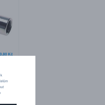
0,80 Kč
 k
účelům
out
n