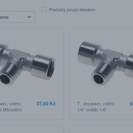
Produkty pouze skladem
37,60 Kč
6
ení, vnitřní
T - šroubení, vnitřní
í M5/vnitřní
1/4" /vnější 1/4"
/vnitřní 1/4" závit