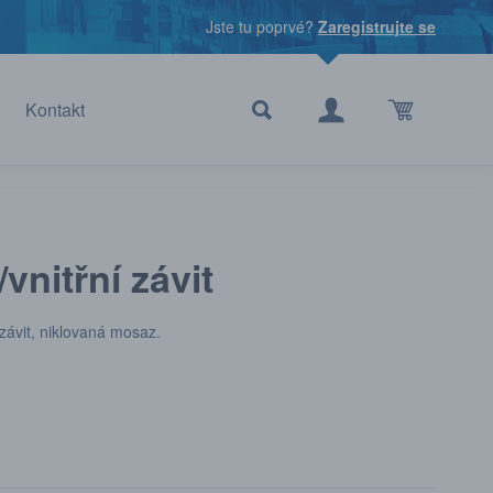
Jste tu poprvé?
Zaregistrujte se
Kontakt
/vnitřní závit
í závit, niklovaná mosaz.