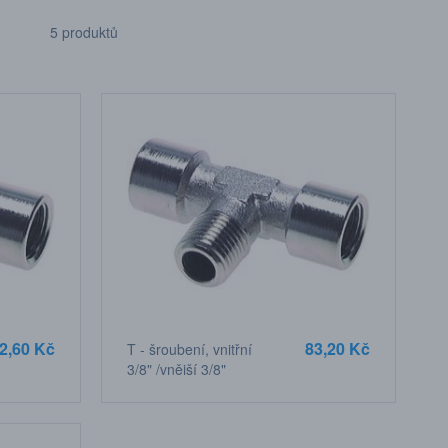
5 produktů
2,60 Kč
83,20 Kč
T - šroubení, vnitřní
3/8" /vnější 3/8"
/vnitřní 3/8" závit