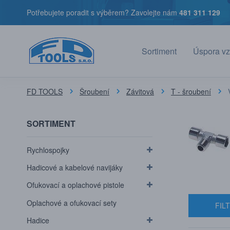
Potřebujete poradit s výběrem? Zavolejte nám
481 311 129
Sortiment
Úspora vz
FD TOOLS
Šroubení
Závitová
T - šroubení
SORTIMENT
Rychlospojky
Hadicové a kabelové navijáky
Ofukovací a oplachové pistole
Oplachové a ofukovací sety
FIL
Hadice