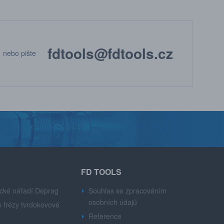
fdtools@fdtools.cz
nebo pište
FD TOOLS
cké nářadí Deprag
Souhlas se zpracováním
osobních údajů
 frézy tvrdokovové
Reference