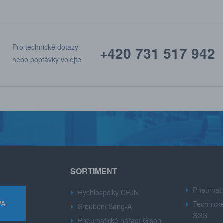
Pro technické dotazy
+420 731 517 942
nebo poptávky volejte
SORTIMENT
Pneumati
Rychlospojky CEJN
PA
Technické
Šroubení Sang-A
SGS
Pneumatické nářadí Gison