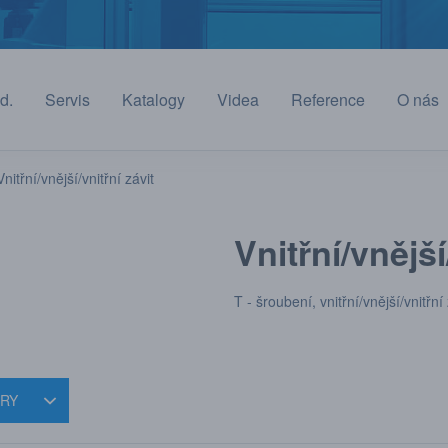
d.
Servis
Katalogy
Videa
Reference
O nás
Vnitřní/vnější/vnitřní závit
Vnitřní/vnější
T - šroubení, vnitřní/vnější/vnitřn
TRY