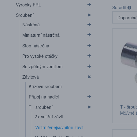
Výrobky FRL
Seřadit
Šroubení
Nástrčná
Miniaturní nástrčná
Stop nástrčná
Pro vysoké otáčky
Se zpětným ventilem
Závitová
Křížové šroubení
Přípoj na hadici
T - šroub
T - šroubení
M5/vnějš
3x vnitřní závit
M5 závit
Vnitřní/vnější/vnitřní závit