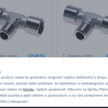
124,80 Kč
3
ení, vnitřní
T - šroubení, vnitřní
jší 1/2"
1/8" /vnější 1/8"
1/2" závit
/vnitřní 1/8" závit
S
soubory cookie ke správnému fungování vašeho oblíbeného e-shopu,
ní obsahu stránek vašim potřebám, ke statistickým a marketingovým 
izaci reklam od
Googlu
i dalších společností. Kliknutím na tlačítko Přijm
ělíte souhlas s jejich sběrem a zpracováním a my vám poskytneme te
žitek z nakupování.