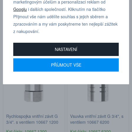
marketingovým účelům a personalizaci reklam od
Googlu
i dalších společností. Kliknutím na tlačítko
Přijmout vše nám udělíte souhlas s jejich sběrem a
Seřadit
zpracováním a my vám poskytneme ten nejlepší zážitek
z nakupování.
Produkty pouze skladem
4 produkty
NASTAVENÍ
PŘÍJMOUT VŠE
Rychlospojka vnitřní závit G
Vsuvka vnitřní závit G 3/4", s
3/4", s ventilem 10667 1200
ventilem 10667 6200
Kat.číslo: 10667 1200
Kat.číslo: 10667 6200