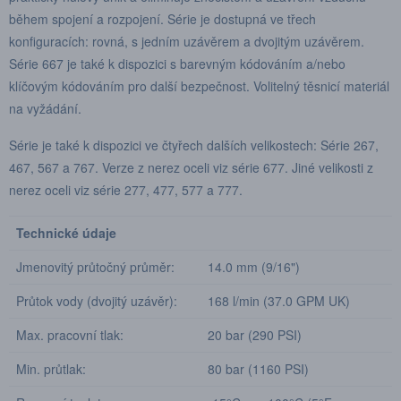
během spojení a rozpojení. Série je dostupná ve třech
konfiguracích: rovná, s jedním uzávěrem a dvojitým uzávěrem.
Série 667 je také k dispozici s barevným kódováním a/nebo
klíčovým kódováním pro další bezpečnost. Volitelný těsnicí materiál
na vyžádání.
Série je také k dispozici ve čtyřech dalších velikostech: Série 267,
467, 567 a 767. Verze z nerez oceli viz série 677. Jiné velikosti z
nerez oceli viz série 277, 477, 577 a 777.
Technické údaje
Jmenovitý průtočný průměr:
14.0 mm (9/16")
Průtok vody (dvojitý uzávěr):
168 l/min (37.0 GPM UK)
Max. pracovní tlak:
20 bar (290 PSI)
Min. průtlak:
80 bar (1160 PSI)