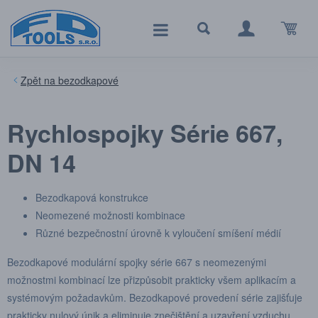
bezodkapové
Rychlospojky Série 667,
DN 14
Bezodkapová konstrukce
Neomezené možnosti kombinace
Různé bezpečnostní úrovně k vyloučení smíšení médií
Bezodkapové modulární spojky série 667 s neomezenými
možnostmi kombinací lze přizpůsobit prakticky všem aplikacím a
systémovým požadavkům. Bezodkapové provedení série zajišťuje
prakticky nulový únik a eliminuje znečištění a uzavření vzduchu