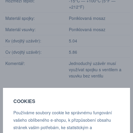
Rozmezí teplot:
-15°C — +100°C (5°F —
+212°F)
Materiál spojky:
Poniklovaná mosaz
Materiál vsuvky:
Poniklovaná mosaz
Kv (dvojitý uzávěr):
5.04
Cv (dvojitý uzávěr):
5.86
Komentář:
Jednoduchý uzávěr musí
využívat spojku s ventilem a
vsuvku bez ventilu
Průtok se měří při poklesu tlaku 4 bar (58 PSI).
COOKIES
Ceny a termín dodání Vám sdělíme na dotaz.
Používáme soubory cookie ke správnému fungování
vašeho oblíbeného e-shopu, k přizpůsobení obsahu
stránek vašim potřebám, ke statistickým a
FILTRY