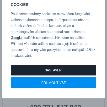
COOKIES
POPTÁVKA
TECHNICKÉ ÚDAJE
Používáme soubory cookie ke správnému fungování
vašeho oblíbeného e-shopu, k přizpůsobení obsahu
stránek vašim potřebám, ke statistickým a
marketingovým účelům a personalizaci reklam od
Oko - jeden vývod pro montáž na duté šrouby IQSVVT G 1/4”, D 10
Googlu
i dalších společností. Kliknutím na tlačítko
mm
Přijmout vše nám udělíte souhlas s jejich sběrem a
zpracováním a my vám poskytneme ten nejlepší zážitek
Dle tloušťky hadice
10
z nakupování.
NASTAVENÍ
MARTIN
PŘÍJMOUT VŠE
DRHOLEC
technické poradenství
+420 731 517 942