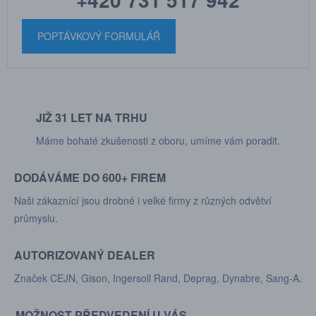
POPTÁVKOVÝ FORMULÁŘ
JIŽ 31 LET NA TRHU
Máme bohaté zkušenosti z oboru, umíme vám poradit.
DODÁVÁME DO 600+ FIREM
Naši zákaznící jsou drobné i velké firmy z různých odvětví
průmyslu.
AUTORIZOVANÝ DEALER
Značek CEJN, Gison, Ingersoll Rand, Deprag, Dynabre, Sang-A.
MOŽNOST PŘEDVEDENÍ U VÁS