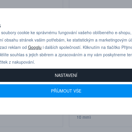
58,10 Kč
3
0 (R 1/8”, D
IQSL 144 (R 1/4”, D 4
mm)
S
soubory cookie ke správnému fungování vašeho oblíbeného e-shopu,
ní obsahu stránek vašim potřebám, ke statistickým a marketingovým 
izaci reklam od
Googlu
i dalších společností. Kliknutím na tlačítko Přijm
ělíte souhlas s jejich sběrem a zpracováním a my vám poskytneme te
žitek z nakupování.
NASTAVENÍ
PŘÍJMOUT VŠE
38,90 Kč
5
 (R 1/4”, D 8
IQSL 1410 (R 1/4”, D
10 mm)