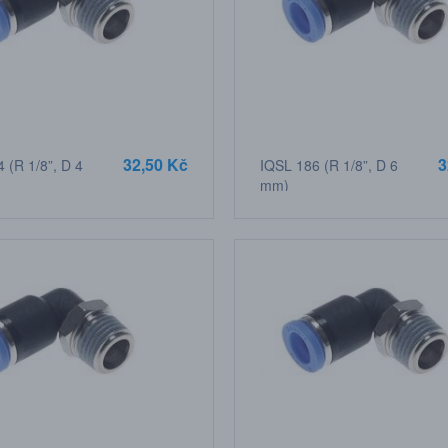
32,50 Kč
3
 (R 1/8”, D 4
IQSL 186 (R 1/8”, D 6
mm)