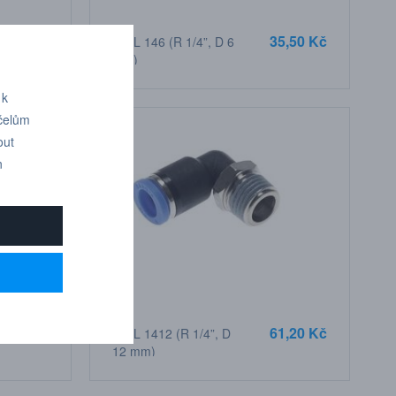
8,40 Kč
35,50 Kč
IQSL 146 (R 1/4”, D 6
mm)
 k
účelům
out
n
0,90 Kč
61,20 Kč
IQSL 1412 (R 1/4”, D
12 mm)