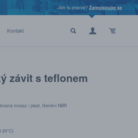
Jste tu poprvé?
Zaregistrujte se
Kontakt
ý závit s teflonem
ovaná mosaz / plast, těsnění NBR
i 20°C)