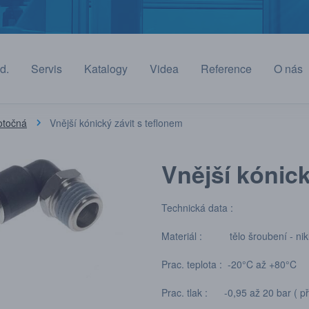
d.
Servis
Katalogy
Videa
Reference
O nás
otočná
Vnější kónický závit s teflonem
Vnější kónick
Technická data :
Materiál : tělo šroubení - nikl
Prac. teplota : -20°C až +80°C
Prac. tlak : -0,95 až 20 bar ( př