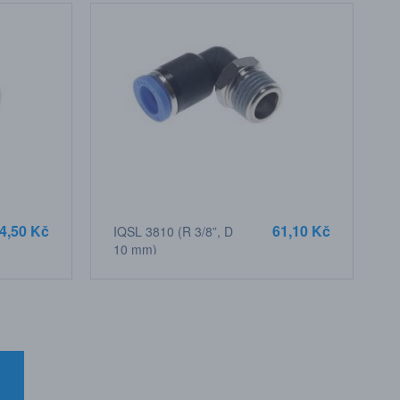
4,50 Kč
61,10 Kč
IQSL 3810 (R 3/8”, D
10 mm)