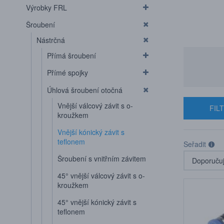
Výrobky FRL
Šroubení
Nástrčná
Přímá šroubení
Přímé spojky
Úhlová šroubení otočná
Vnější válcový závit s o-
FIL
kroužkem
Vnější kónický závit s
teflonem
Seřadit
Šroubení s vnitřním závitem
45° vnější válcový závit s o-
kroužkem
45° vnější kónický závit s
teflonem