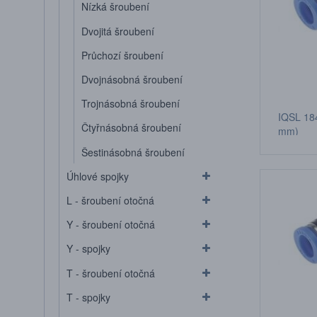
Nízká šroubení
Dvojitá šroubení
Průchozí šroubení
Dvojnásobná šroubení
Trojnásobná šroubení
IQSL 184
Čtyřnásobná šroubení
mm)
Šestinásobná šroubení
Úhlové spojky
L - šroubení otočná
Y - šroubení otočná
Y - spojky
T - šroubení otočná
T - spojky