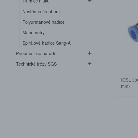
Tlumiče hluku
Nástěnná šroubení
Polyuretanové hadice
Manometry
Spirálové hadice Sang-A
Pneumatické nářadí
Technické frézy SGS
IQSL 386
mm)