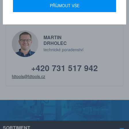
PŘÍJMOUT VŠE
MARTIN
DRHOLEC
technické poradenství
+420 731 517 942
fdtools@fdtools.cz
SORTIMENT