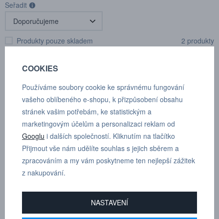
Seřadit
Produkty pouze skladem
2 produkty
COOKIES
Používáme soubory cookie ke správnému fungování
vašeho oblíbeného e-shopu, k přizpůsobení obsahu
stránek vašim potřebám, ke statistickým a
marketingovým účelům a personalizaci reklam od
Googlu
i dalších společností. Kliknutím na tlačítko
Přijmout vše nám udělíte souhlas s jejich sběrem a
zpracováním a my vám poskytneme ten nejlepší zážitek
Technické frézy SGS 6mm,
Technické frézy SGS 3mm,
z nakupování.
Sada
Sada
Kat.číslo: HB 28211
Kat.číslo: HB 28201
skladem
skladem
NASTAVENÍ
8 258,00 Kč
4 041,00 Kč