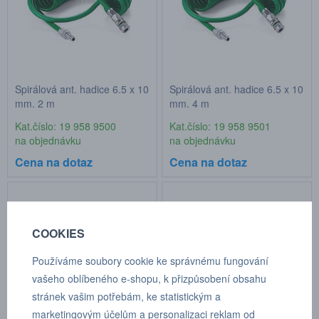
Spirálová ant. hadice 6.5 x 10
Spirálová ant. hadice 6.5 x 10
mm, 2 m
mm, 4 m
Kat.číslo: 19 958 9500
Kat.číslo: 19 958 9501
na objednávku
na objednávku
Cena na dotaz
Cena na dotaz
COOKIES
Používáme soubory cookie ke správnému fungování
vašeho oblíbeného e-shopu, k přizpůsobení obsahu
stránek vašim potřebám, ke statistickým a
marketingovým účelům a personalizaci reklam od