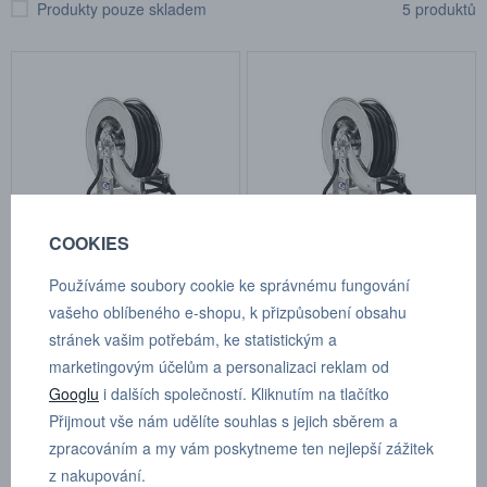
Produkty pouze skladem
5 produktů
COOKIES
Používáme soubory cookie ke správnému fungování
Hadicový naviják G 1/2" - 15
Hadicový naviják G 1/2" - 15
m, otevřený
m, otevřený
vašeho oblíbeného e-shopu, k přizpůsobení obsahu
stránek vašim potřebám, ke statistickým a
Kat.číslo: 19913 1035
Kat.číslo: 19913 1140
na objednávku
na objednávku
marketingovým účelům a personalizaci reklam od
Googlu
i dalších společností. Kliknutím na tlačítko
Cena na dotaz
Cena na dotaz
Přijmout vše nám udělíte souhlas s jejich sběrem a
zpracováním a my vám poskytneme ten nejlepší zážitek
z nakupování.