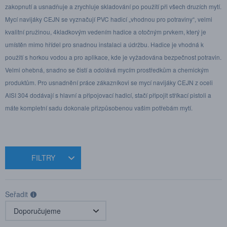
zakopnutí a usnadňuje a zrychluje skladování po použití při všech druzích mytí.
Mycí navijáky CEJN se vyznačují PVC hadicí „vhodnou pro potraviny“, velmi
kvalitní pružinou, 4kladkovým vedením hadice a otočným prvkem, který je
umístěn mimo hřídel pro snadnou instalaci a údržbu. Hadice je vhodná k
použití s horkou vodou a pro aplikace, kde je vyžadována bezpečnost potravin.
Velmi ohebná, snadno se čistí a odolává mycím prostředkům a chemickým
produktům. Pro usnadnění práce zákazníkovi se mycí navijáky CEJN z oceli
AISI 304 dodávají s hlavní a připojovací hadicí, stačí připojit stříkací pistoli a
máte kompletní sadu dokonale přizpůsobenou vašim potřebám mytí.
FILTRY
Seřadit