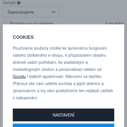
Seřadit
Produkty pouze skladem
2 produkty
COOKIES
Používáme soubory cookie ke správnému fungování
vašeho oblíbeného e-shopu, k přizpůsobení obsahu
stránek vašim potřebám, ke statistickým a
marketingovým účelům a personalizaci reklam od
Googlu
i dalších společností. Kliknutím na tlačítko
Přijmout vše nám udělíte souhlas s jejich sběrem a
zpracováním a my vám poskytneme ten nejlepší zážitek
Spojka 1/4"
Spojka 1/4"
z nakupování.
Kat.číslo: 148370412
Kat.číslo: 148370414
na objednávku
na objednávku
NASTAVENÍ
Cena na dotaz
Cena na dotaz