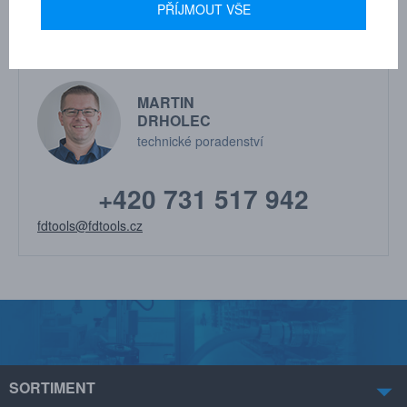
PŘÍJMOUT VŠE
MARTIN
DRHOLEC
technické poradenství
+420 731 517 942
fdtools@fdtools.cz
SORTIMENT