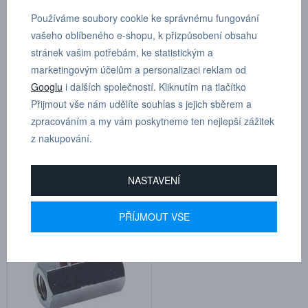
Používáme soubory cookie ke správnému fungování
vašeho oblíbeného e-shopu, k přizpůsobení obsahu
stránek vašim potřebám, ke statistickým a
marketingovým účelům a personalizaci reklam od
Googlu
i dalších společností. Kliknutím na tlačítko
Přijmout vše nám udělíte souhlas s jejich sběrem a
KH 18 MK (G 1/8”)
KH 38 MK (G 3/8”)
zpracováním a my vám poskytneme ten nejlepší zážitek
z nakupování.
Kat.číslo: KH 18 MK
Kat.číslo: KH 38 MK
dodáváme do 7 dnů
dodáváme do 7 dnů
103,40 Kč
97,30 Kč
NASTAVENÍ
PŘÍJMOUT VŠE