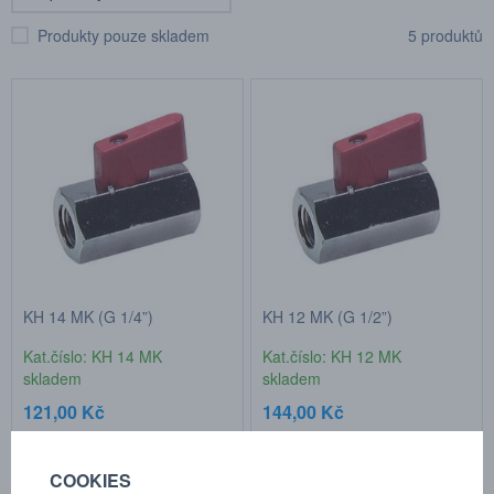
Produkty pouze skladem
5 produktů
KH 14 MK (G 1/4”)
KH 12 MK (G 1/2”)
Kat.číslo: KH 14 MK
Kat.číslo: KH 12 MK
skladem
skladem
121,00 Kč
144,00 Kč
COOKIES