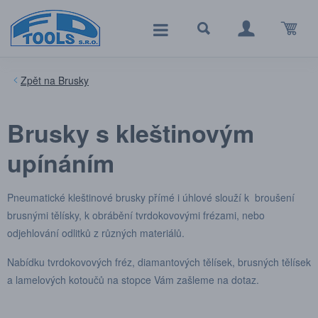
Brusky
Brusky s kleštinovým
upínáním
Pneumatické kleštinové brusky přímé i úhlové slouží k broušení
brusnými tělísky, k obrábění tvrdokovovými frézami, nebo
odjehlování odlitků z různých materiálů.
Nabídku tvrdokovových fréz, diamantových tělísek, brusných tělísek
a lamelových kotoučů na stopce Vám zašleme na dotaz.