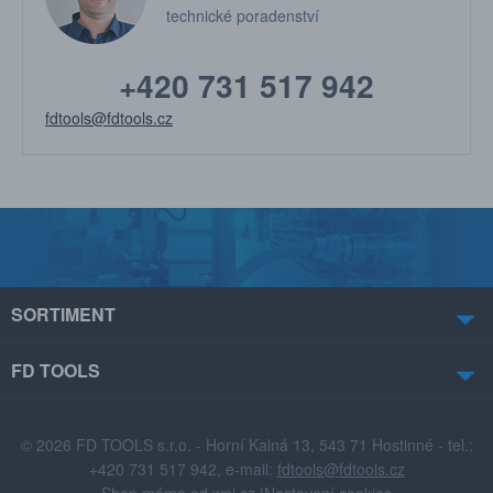
technické poradenství
+420 731 517 942
fdtools@fdtools.cz
SORTIMENT
FD TOOLS
© 2026 FD TOOLS s.r.o. - Horní Kalná 13, 543 71 Hostinné - tel.:
+420 731 517 942, e-mail:
fdtools@fdtools.cz