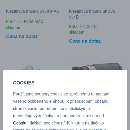
Kleštinová bruska 5108 MAX
Kleštinová bruska úhlová
301B
Kat.číslo: 5108 MAX
Kat.číslo: 301B
skladem
skladem
Cena na dotaz
Cena na dotaz
COOKIES
Používáme soubory cookie ke správnému fungování
vašeho oblíbeného e-shopu, k přizpůsobení obsahu
stránek vašim potřebám, ke statistickým a
Pneumatická bruska
Kleštinová bruska úhlová
marketingovým účelům a personalizaci reklam od
kleštinová GP-824CA,
302B
Googlu
i dalších společností. Kliknutím na tlačítko
kleština 6mm
Kat.číslo: GP 824CA
Kat.číslo: 302B
Přijmout vše nám udělíte souhlas s jejich sběrem a