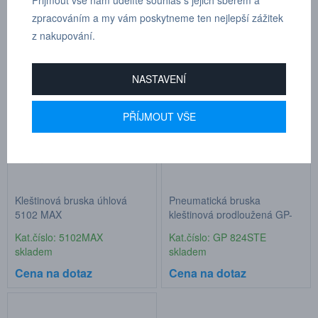
skladem
skladem
zpracováním a my vám poskytneme ten nejlepší zážitek
Cena na dotaz
Cena na dotaz
z nakupování.
NASTAVENÍ
PŘÍJMOUT VŠE
Kleštinová bruska úhlová
Pneumatická bruska
5102 MAX
kleštinová prodloužená GP-
824STE, kleština 6mm
Kat.číslo: 5102MAX
Kat.číslo: GP 824STE
skladem
skladem
Cena na dotaz
Cena na dotaz