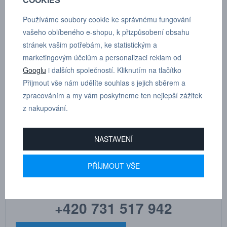
POPTÁVKA
TECHNICKÉ ÚDAJE
Používáme soubory cookie ke správnému fungování
vašeho oblíbeného e-shopu, k přizpůsobení obsahu
stránek vašim potřebám, ke statistickým a
Oko - jeden vývod pro montáž na duté šrouby IQSVVT G 1/8”, D 4
marketingovým účelům a personalizaci reklam od
mm
Googlu
i dalších společností. Kliknutím na tlačítko
Přijmout vše nám udělíte souhlas s jejich sběrem a
Dle tloušťky hadice
4
zpracováním a my vám poskytneme ten nejlepší zážitek
z nakupování.
NASTAVENÍ
MARTIN
DRHOLEC
PŘÍJMOUT VŠE
technické poradenství
+420 731 517 942