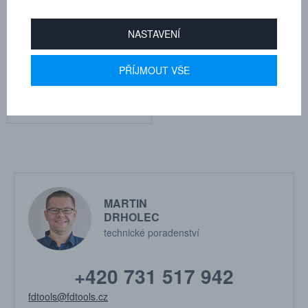
NASTAVENÍ
Spojka G 1 1/2" vnitřní závit
Vsuvka G 1 1/2" vnitřní závit
FPM
Kat.číslo: 108525205
PŘÍJMOUT VŠE
Kat.číslo: 108520215
na objednávku
na objednávku
Cena na dotaz
Cena na dotaz
MARTIN
DRHOLEC
technické poradenství
+420 731 517 942
fdtools@fdtools.cz