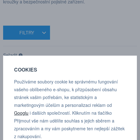
kroužky a bezpečnostní pojistné zařízení.
FILTRY
Seřadit
COOKIES
Produkty pouze skladem
2 produkty
Používáme soubory cookie ke správnému fungování
vašeho oblíbeného e-shopu, k přizpůsobení obsahu
stránek vašim potřebám, ke statistickým a
marketingovým účelům a personalizaci reklam od
Googlu
i dalších společností. Kliknutím na tlačítko
Přijmout vše nám udělíte souhlas s jejich sběrem a
zpracováním a my vám poskytneme ten nejlepší zážitek
z nakupování.