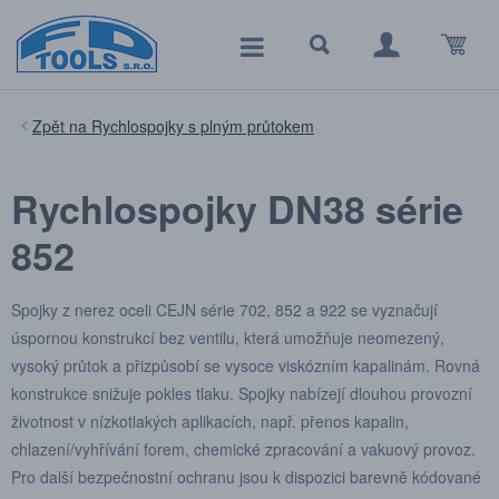
Rychlospojky s plným průtokem
Rychlospojky DN38 série
852
Spojky z nerez oceli CEJN série 702, 852 a 922 se vyznačují
úspornou konstrukcí bez ventilu, která umožňuje neomezený,
vysoký průtok a přizpůsobí se vysoce viskózním kapalinám. Rovná
konstrukce snižuje pokles tlaku. Spojky nabízejí dlouhou provozní
životnost v nízkotlakých aplikacích, např. přenos kapalin,
chlazení/vyhřívání forem, chemické zpracování a vakuový provoz.
Pro další bezpečnostní ochranu jsou k dispozici barevně kódované