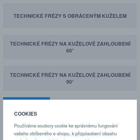
TECHNICKÉ FRÉZY S OBRÁCENÝM KUŽELEM
TECHNICKÉ FRÉZY NA KUŽELOVÉ ZAHLOUBENÍ
60°
TECHNICKÉ FRÉZY NA KUŽELOVÉ ZAHLOUBENÍ
90°
FILTRY
COOKIES
Používáme soubory cookie ke správnému fungování
Seřadit
vašeho oblíbeného e-shopu, k přizpůsobení obsahu