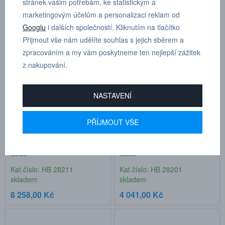
stránek vašim potřebám, ke statistickým a
marketingovým účelům a personalizaci reklam od
Produkty pouze skladem
354 produktů
Googlu
i dalších společností. Kliknutím na tlačítko
Přijmout vše nám udělíte souhlas s jejich sběrem a
zpracováním a my vám poskytneme ten nejlepší zážitek
z nakupování.
NASTAVENÍ
PŘÍJMOUT VŠE
Technické frézy SGS 6mm,
Technické frézy SGS 3mm,
Sada
Sada
Kat.číslo: HB 28211
Kat.číslo: HB 28201
skladem
skladem
8 258,00 Kč
4 041,00 Kč