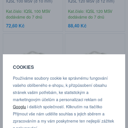
IQSL 100 MSV (d 10 mm)
IQSL 120 MSV (d 12 mm)
Kat.číslo: IQSL 100 MSV
Kat.číslo: IQSL 120 MSV
dodáváme do 7 dnů
dodáváme do 7 dnů
72,60 Kč
88,40 Kč
COOKIES
Používáme soubory cookie ke správnému fungování
vašeho oblíbeného e-shopu, k přizpůsobení obsahu
stránek vašim potřebám, ke statistickým a
IQSL 140 MSV (d 14 mm)
IQSL 160 MSV (d 16 mm)
marketingovým účelům a personalizaci reklam od
Kat.číslo: IQSL 140 MSV
Kat.číslo: IQSL 160 MSV
Googlu
i dalších společností. Kliknutím na tlačítko
dodáváme do 7 dnů
dodáváme do 7 dnů
Přijmout vše nám udělíte souhlas s jejich sběrem a
141,20 Kč
520,70 Kč
zpracováním a my vám poskytneme ten nejlepší zážitek