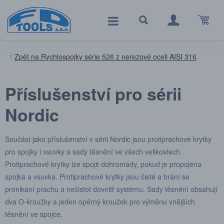
Rychlospojky série 526 z nerezové oceli AISI 316
Příslušenství pro sérii
Nordic
Součást jako příslušenství v sérii Nordic jsou protiprachové krytky
pro spojky i vsuvky a sady těsnění ve všech velikostech.
Protiprachové krytky lze spojit dohromady, pokud je propojena
spojka a vsuvka. Protiprachové krytky jsou čisté a brání se
pronikání prachu a nečistot dovnitř systému. Sady těsnění obsahují
dva O-kroužky a jeden opěrný kroužek pro výměnu vnějších
těsnění ve spojce.