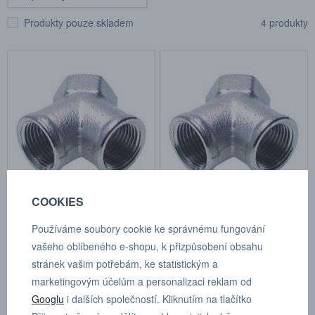
Produkty pouze skladem
4 produkty
COOKIES
Y - šroubení, 3x vnitřní 3/8"
Y - šroubení, 3x vnitřní 1/2"
závit
závit
Používáme soubory cookie ke správnému fungování
Kat.číslo: Y 38 MSV
Kat.číslo: Y 12 MSV
vašeho oblíbeného e-shopu, k přizpůsobení obsahu
skladem
skladem
stránek vašim potřebám, ke statistickým a
62,70 Kč
107,30 Kč
marketingovým účelům a personalizaci reklam od
Googlu
i dalších společností. Kliknutím na tlačítko