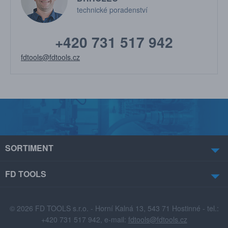
technické poradenství
+420 731 517 942
fdtools@fdtools.cz
SORTIMENT
FD TOOLS
© 2026 FD TOOLS s.r.o. - Horní Kalná 13, 543 71 Hostinné - tel.:
+420 731 517 942, e-mail:
fdtools@fdtools.cz