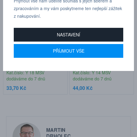
Přijmout vše nám udělíte souhlas s jejich sběrem a
zpracováním a my vám poskytneme ten nejlepší zážitek
z nakupování.
NASTAVENÍ
PŘÍJMOUT VŠE
Y - šroubení, 3x vnitřní 1/8"
Y - šroubení, 3x vnitřní 1/4"
závit
závit
Kat.číslo: Y 18 MSV
Kat.číslo: Y 14 MSV
dodáváme do 7 dnů
dodáváme do 7 dnů
33,70 Kč
44,00 Kč
MARTIN
DRHOLEC