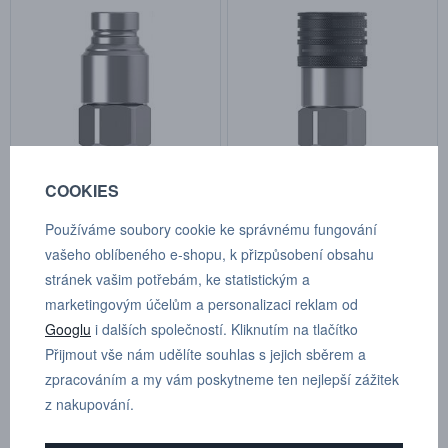
COOKIES
Vsuvka série 665 - DN 16 - G
Rychlospojka série 665 - DN
3/4" FEM NBR
16 - G 3/4" FEM NBR
Používáme soubory cookie ke správnému fungování
Kat.číslo: 10665 6201
Kat.číslo: 10665 1201
vašeho oblíbeného e-shopu, k přizpůsobení obsahu
skladem
skladem
stránek vašim potřebám, ke statistickým a
Cena na dotaz
Cena na dotaz
marketingovým účelům a personalizaci reklam od
Googlu
i dalších společností. Kliknutím na tlačítko
Přijmout vše nám udělíte souhlas s jejich sběrem a
zpracováním a my vám poskytneme ten nejlepší zážitek
z nakupování.