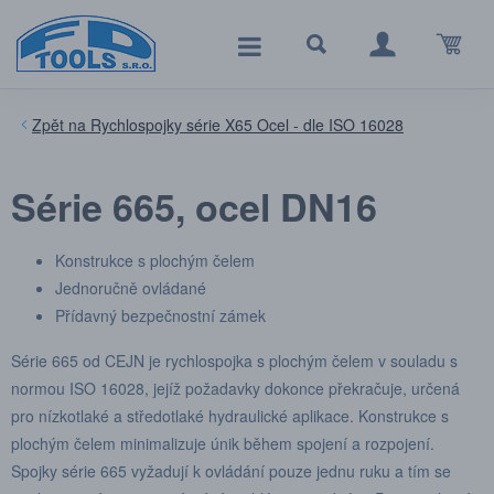
Rychlospojky série X65 Ocel - dle ISO 16028
Série 665, ocel DN16
Konstrukce s plochým čelem
Jednoručně ovládané
Přídavný bezpečnostní zámek
Série 665 od CEJN je rychlospojka s plochým čelem v souladu s
normou ISO 16028, jejíž požadavky dokonce překračuje, určená
pro nízkotlaké a středotlaké hydraulické aplikace. Konstrukce s
plochým čelem minimalizuje únik během spojení a rozpojení.
Spojky série 665 vyžadují k ovládání pouze jednu ruku a tím se