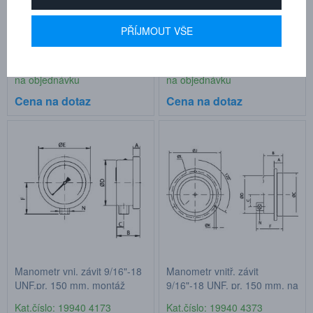
Manometr vnitřní závit
Manometr vnitřní závit
PŘÍJMOUT VŠE
9/16"-18 UNF, pr. 100 mm,
9/16"-18 UNF, pr. 100 mm, na
montáž shora 3000 bar
stěnu 3000 bar
Kat.číslo: 19940 3173
Kat.číslo: 19940 3373
na objednávku
na objednávku
Cena na dotaz
Cena na dotaz
Manometr vni. závit 9/16"-18
Manometr vnitř. závit
UNF,pr. 150 mm, montáž
9/16"-18 UNF, pr. 150 mm, na
shora, 3000 bar
stěnu 3000 bar
Kat.číslo: 19940 4173
Kat.číslo: 19940 4373