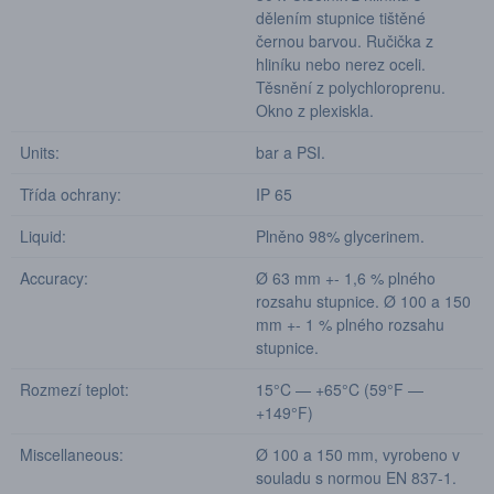
dělením stupnice tištěné
černou barvou. Ručička z
hliníku nebo nerez oceli.
Těsnění z polychloroprenu.
Okno z plexiskla.
Units:
bar a PSI.
Třída ochrany:
IP 65
Liquid:
Plněno 98% glycerinem.
Accuracy:
Ø 63 mm +- 1,6 % plného
rozsahu stupnice. Ø 100 a 150
mm +- 1 % plného rozsahu
stupnice.
Rozmezí teplot:
15°C — +65°C (59°F —
+149°F)
Miscellaneous:
Ø 100 a 150 mm, vyrobeno v
souladu s normou EN 837-1.