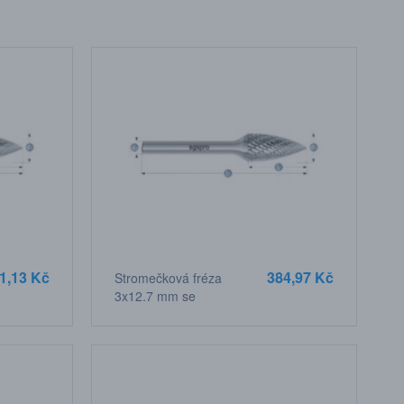
1,13 Kč
384,97 Kč
Stromečková fréza
3x12,7 mm se
špičkou, stopka 3 mm