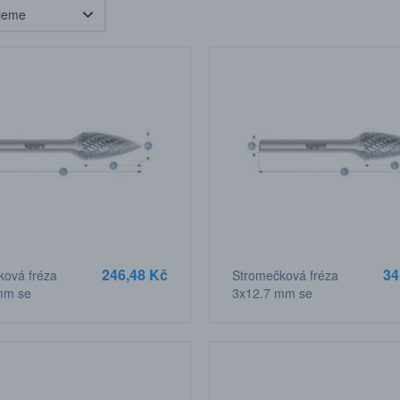
246,48 Kč
34
ková fréza
Stromečková fréza
mm se
3x12,7 mm se
, stopka 3 mm
špičkou, stopka 3 mm