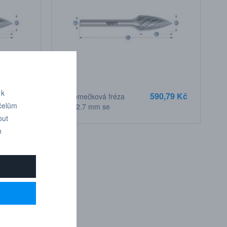
 k
6,48 Kč
590,79 Kč
Stromečková fréza
účelům
5x12,7 mm se
špičkou, stopka 3 mm
out
n