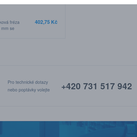
402,75 Kč
ková fréza
7 mm se
, stopka 3 mm
Pro technické dotazy
+420 731 517 942
nebo poptávky volejte