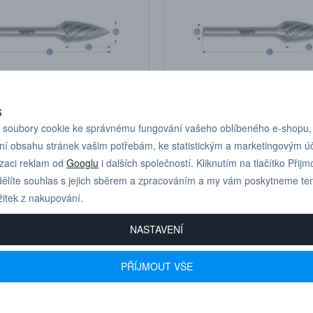
S
soubory cookie ke správnému fungování vašeho oblíbeného e-shopu,
246,48 Kč
24
ková fréza
Stromečková fréza
ní obsahu stránek vašim potřebám, ke statistickým a marketingovým 
se špičkou,
3x9,5 mm se špičkou,
3 mm
stopka 3 mm
izaci reklam od
Googlu
i dalších společností. Kliknutím na tlačítko Přijm
ělíte souhlas s jejich sběrem a zpracováním a my vám poskytneme te
žitek z nakupování.
NASTAVENÍ
PŘÍJMOUT VŠE