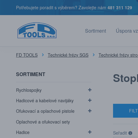
Potřebujete poradit s výběrem? Zavolejte nám
481 311 129
Sortiment
Úspora vz
FD TOOLS
Technické frézy SGS
Technické frézy str
Stop
SORTIMENT
Rychlospojky
Hadicové a kabelové navijáky
FIL
Ofukovací a oplachové pistole
Oplachové a ofukovací sety
Hadice
Seřadit