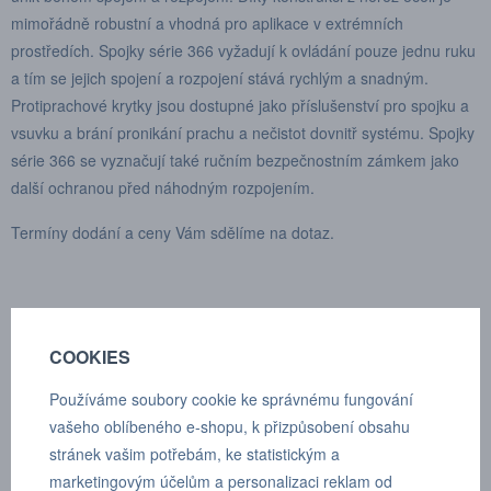
mimořádně robustní a vhodná pro aplikace v extrémních
prostředích. Spojky série 366 vyžadují k ovládání pouze jednu ruku
a tím se jejich spojení a rozpojení stává rychlým a snadným.
Protiprachové krytky jsou dostupné jako příslušenství pro spojku a
vsuvku a brání pronikání prachu a nečistot dovnitř systému. Spojky
série 366 se vyznačují také ručním bezpečnostním zámkem jako
další ochranou před náhodným rozpojením.
Termíny dodání a ceny Vám sdělíme na dotaz.
FILTRY
COOKIES
Používáme soubory cookie ke správnému fungování
Seřadit
vašeho oblíbeného e-shopu, k přizpůsobení obsahu
stránek vašim potřebám, ke statistickým a
marketingovým účelům a personalizaci reklam od