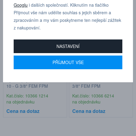
Produkty pouze skladem
2 produkty
Googlu
i dalších společností. Kliknutím na tlačítko
Přijmout vše nám udělíte souhlas s jejich sběrem a
zpracováním a my vám poskytneme ten nejlepší zážitek
z nakupování.
NASTAVENÍ
PŘÍJMOUT VŠE
Rychlospojka série 366 - DN
Vsuvka série 366 - DN 10 - G
10 - G 3/8" FEM FPM
3/8" FEM FPM
Kat.číslo: 10366 1214
Kat.číslo: 10366 6214
na objednávku
na objednávku
Cena na dotaz
Cena na dotaz