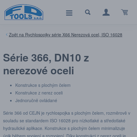
Rychlospojky série X66 Nerezová ocel, ISO 16028
Série 366, DN10 z
nerezové oceli
Konstrukce s plochým čelem
Konstrukce z nerez oceli
Jednoručně ovládané
Série 366 od CEJN je rychlospojka s plochým čelem, rozměrově v
souladu se standardem ISO 16028 pro nízkotlaké a středotlaké
hydraulické aplikace. Konstrukce s plochým čelem minimalizuje
únik během spojení a rozpojení. Díky konstrukci z nerez oceli je