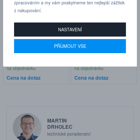
zpracováním a my vám poskytneme ten nejlepší zážitek
z nakupování.
NASTAVENÍ
Rovná opletená hadice na
Rovná opletená hadice na
PŘÍJMOUT VŠE
vodu 11 x 16 mm
vodu 8 x 12 mm
Kat.číslo: 19 958 1640
Kat.číslo: 19 958 1240
na objednávku
na objednávku
Cena na dotaz
Cena na dotaz
MARTIN
DRHOLEC
technické poradenství