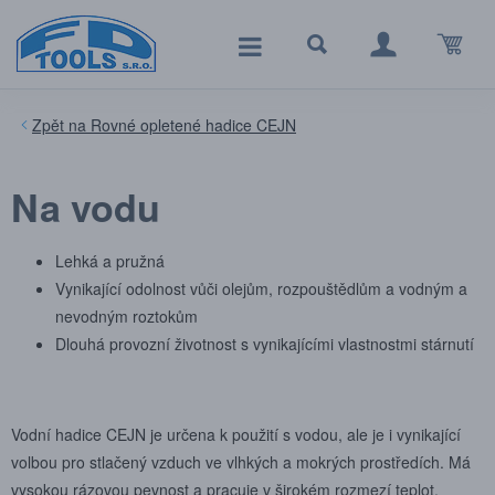
Rovné opletené hadice CEJN
Na vodu
Lehká a pružná
Vynikající odolnost vůči olejům, rozpouštědlům a vodným a
nevodným roztokům
Dlouhá provozní životnost s vynikajícími vlastnostmi stárnutí
Vodní hadice CEJN je určena k použití s vodou, ale je i vynikající
volbou pro stlačený vzduch ve vlhkých a mokrých prostředích. Má
vysokou rázovou pevnost a pracuje v širokém rozmezí teplot.