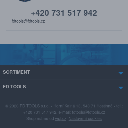
+420 731 517 942
fdtools@fdtools.cz
SORTIMENT
FD TOOLS
© 2026 FD TOOLS s.r.o. - Horní Kalná 13, 543 71 Hostinné - tel.:
+420 731 517 942, e-mail:
fdtools@fdtools.cz
Shop máme od
wpj.cz
|
Nastavení cookies