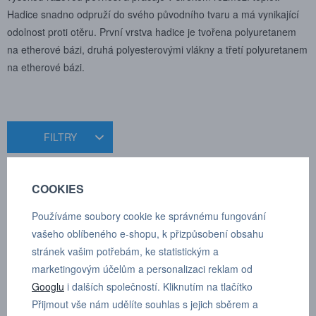
Hadice snadno odpruží do svého původního tvaru a má vynikající
odolnost proti otěru. První vrstva hadice je tvořena polyuretanem
na etherové bázi, druhá polyesterovými vlákny a třetí polyuretanem
na etherové bázi.
FILTRY
COOKIES
Seřadit
Používáme soubory cookie ke správnému fungování
vašeho oblíbeného e-shopu, k přizpůsobení obsahu
Produkty pouze skladem
2 produkty
stránek vašim potřebám, ke statistickým a
marketingovým účelům a personalizaci reklam od
Googlu
i dalších společností. Kliknutím na tlačítko
Přijmout vše nám udělíte souhlas s jejich sběrem a