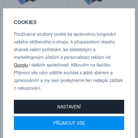
IQSH 36 (P 6 mm, A 6 mm)
IQSH 38 (P 8 mm, A 8 mm)
COOKIES
Kat.číslo: IQSH 36
Kat.číslo: IQSH 38
Používáme soubory cookie ke správnému fungování
skladem
skladem
vašeho oblíbeného e-shopu, k přizpůsobení obsahu
154,00 Kč
167,00 Kč
stránek vašim potřebám, ke statistickým a
marketingovým účelům a personalizaci reklam od
Googlu
i dalších společností. Kliknutím na tlačítko
Přijmout vše nám udělíte souhlas s jejich sběrem a
zpracováním a my vám poskytneme ten nejlepší zážitek
z nakupování.
NASTAVENÍ
IQSHE 31410 (P R 1/4” mm,
IQSH 31212 (P R 1/2” mm, A
PŘÍJMOUT VŠE
A 10 mm)
R 1/2” mm)
Kat.číslo: IQSHE 31410
Kat.číslo: IQSH 31212