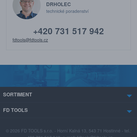
DRHOLEC
technické poradenství
+420 731 517 942
fdtools@fdtools.cz
SORTIMENT
FD TOOLS
© 2026 FD TOOLS s.r.o. - Horní Kalná 13, 543 71 Hostinné - tel.: