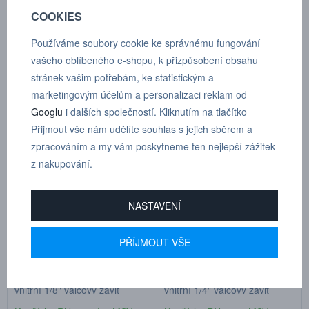
COOKIES
Prodloužení 7 mm, vnější -
Prodloužení 16 mm, vnější -
Používáme soubory cookie ke správnému fungování
vnitřní M5 válcový závit
vnitřní 1/8" válcový závit
vašeho oblíbeného e-shopu, k přizpůsobení obsahu
Kat.číslo: RN 55 MSV
Kat.číslo: RN 1818/16 MSV
stránek vašim potřebám, ke statistickým a
skladem
skladem
marketingovým účelům a personalizaci reklam od
23,90 Kč
19,10 Kč
Googlu
i dalších společností. Kliknutím na tlačítko
Přijmout vše nám udělíte souhlas s jejich sběrem a
zpracováním a my vám poskytneme ten nejlepší zážitek
z nakupování.
NASTAVENÍ
PŘÍJMOUT VŠE
Prodloužení 45 mm, vnější -
Prodloužení 14 mm, vnější -
vnitřní 1/8" válcový závit
vnitřní 1/4" válcový závit