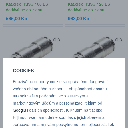
Kat.číslo: IQSG 100 ES
Kat.číslo: IQSG 120 ES
dodáváme do 7 dnů
dodáváme do 7 dnů
585,00 Kč
983,00 Kč
COOKIES
Používáme soubory cookie ke správnému fungování
IQSG 160 ES ( D 16 mm, D1
IQSG 40 ES ( D 4mm, D1 4
vašeho oblíbeného e-shopu, k přizpůsobení obsahu
16 mm)
mm)
stránek vašim potřebám, ke statistickým a
marketingovým účelům a personalizaci reklam od
Kat.číslo: IQSG 160 ES
Kat.číslo: IQSG 40 ES
dodáváme do 7 dnů
dodáváme do 7 dnů
Googlu
i dalších společností. Kliknutím na tlačítko
2 751,00 Kč
353,00 Kč
Přijmout vše nám udělíte souhlas s jejich sběrem a
zpracováním a my vám poskytneme ten nejlepší zážitek