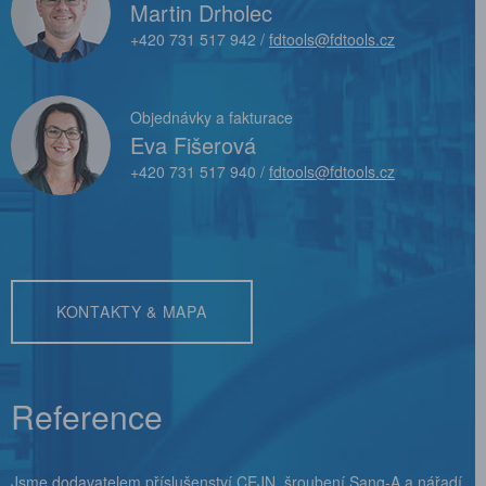
Martin Drholec
+420 731 517 942 /
fdtools@fdtools.cz
Objednávky a fakturace
Eva Fišerová
+420 731 517 940 /
fdtools@fdtools.cz
KONTAKTY & MAPA
Reference
Jsme dodavatelem příslušenství CEJN, šroubení Sang-A a nářadí