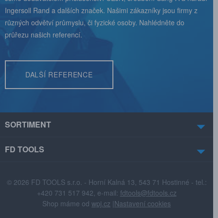
Ingersoll Rand a dalších značek. Našimi zákazníky jsou firmy z
různých odvětví průmyslu, či fyzické osoby. Nahlédněte do
průřezu našich referencí.
DALŠÍ REFERENCE
SORTIMENT
FD TOOLS
© 2026 FD TOOLS s.r.o. - Horní Kalná 13, 543 71 Hostinné - tel.:
+420 731 517 942, e-mail:
fdtools@fdtools.cz
Shop máme od
wpj.cz
|
Nastavení cookies