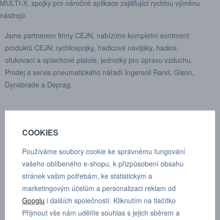
MULTI-X, spojky pro náročné aplikace zajišťující rychlou výměnu
nástrojů.
Jsme partnerem firmy CEJN, nabízíme kompletní sortiment
produktů CEJN: rychlospojky, hadicové navijáky, hadice,
ofukovací a oplachové pistole, jednotky pro úpravu vzduchu.
Prodej a servis pneumatického nářadí Ingersoll Rand, Gison,
Dynabrade a Deprag.
COOKIES
Používáme soubory cookie ke správnému fungování
vašeho oblíbeného e-shopu, k přizpůsobení obsahu
stránek vašim potřebám, ke statistickým a
marketingovým účelům a personalizaci reklam od
PROČ FD TOOLS?
Googlu
i dalších společností. Kliknutím na tlačítko
K veškerému u nás zakoupenému nářadí zajišťujeme záruční
Přijmout vše nám udělíte souhlas s jejich sběrem a
a pozáruční servis.