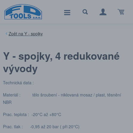
Y - spojky
Y - spojky, 4 redukované
vývody
Technická data :
Materiál : tělo šroubení - niklovaná mosaz / plast, těsnění
NBR
Prac. teplota : -20°C až +80°C
Prac. tlak : -0,95 až 20 bar ( při 20°C)