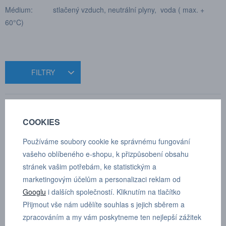
Médium: stlačený vzduch, neutrální plyny, voda ( max. +
60°C)
FILTRY
Seřadit
COOKIES
Používáme soubory cookie ke správnému fungování
Produkty pouze skladem
2 produkty
vašeho oblíbeného e-shopu, k přizpůsobení obsahu
stránek vašim potřebám, ke statistickým a
marketingovým účelům a personalizaci reklam od
Googlu
i dalších společností. Kliknutím na tlačítko
Přijmout vše nám udělíte souhlas s jejich sběrem a
zpracováním a my vám poskytneme ten nejlepší zážitek