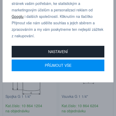
stránek vašim potřebám, ke statistickým a
marketingovým účelům a personalizaci reklam od
Seřadit
Googlu
i dalších společností. Kliknutím na tlačítko
Přijmout vše nám udělíte souhlas s jejich sběrem a
zpracováním a my vám poskytneme ten nejlepší zážitek
Produkty pouze skladem
2 produkty
z nakupování.
NASTAVENÍ
PŘÍJMOUT VŠE
Spojka G 1 1/4"
Vsuvka G 1 1/4"
Kat.číslo: 10 864 1204
Kat.číslo: 10 864 6204
na objednávku
na objednávku