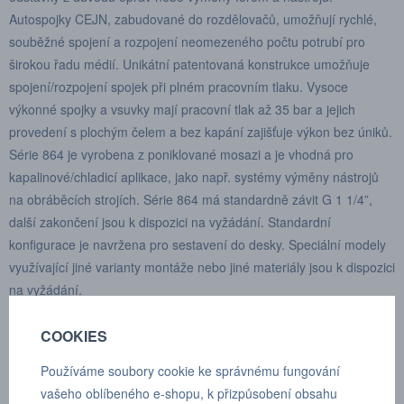
Autospojky CEJN, zabudované do rozdělovačů, umožňují rychlé,
souběžné spojení a rozpojení neomezeného počtu potrubí pro
širokou řadu médií. Unikátní patentovaná konstrukce umožňuje
spojení/rozpojení spojek při plném pracovním tlaku. Vysoce
výkonné spojky a vsuvky mají pracovní tlak až 35 bar a jejich
provedení s plochým čelem a bez kapání zajišťuje výkon bez úniků.
Série 864 je vyrobena z poniklované mosazi a je vhodná pro
kapalinové/chladicí aplikace, jako např. systémy výměny nástrojů
na obráběcích strojích. Série 864 má standardně závit G 1 1/4”,
další zakončení jsou k dispozici na vyžádání. Standardní
konfigurace je navržena pro sestavení do desky. Speciální modely
využívající jiné varianty montáže nebo jiné materiály jsou k dispozici
na vyžádání.
COOKIES
Používáme soubory cookie ke správnému fungování
FILTRY
vašeho oblíbeného e-shopu, k přizpůsobení obsahu