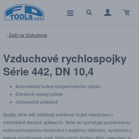
Vzduchové
Vzduchové rychlospojky
Série 442, DN 10,4
Automatická funkce bezpečnostního zámku
Extrémně vysoký průtok
Jednoručně ovládané
Spojky série 442 odolávají extrémně hrubé manipulaci v
mimořádně drsných aplikacích. Série se vyznačuje pozinkovanou
ocelovou/mosaznou konstrukcí s pojistnou objímkou, vyrobenou z
kalené pozinkované oceli. Série nabízí širokou škálu zakončení a