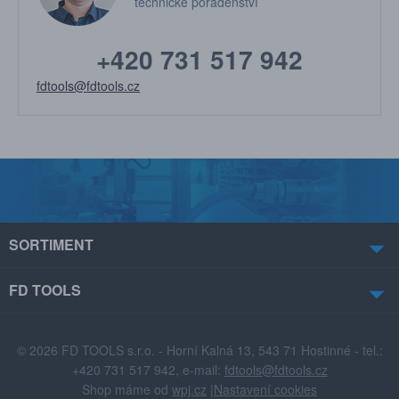
technické poradenství
+420 731 517 942
fdtools@fdtools.cz
SORTIMENT
FD TOOLS
© 2026 FD TOOLS s.r.o. - Horní Kalná 13, 543 71 Hostinné - tel.:
+420 731 517 942, e-mail:
fdtools@fdtools.cz
Shop máme od
wpj.cz
|
Nastavení cookies