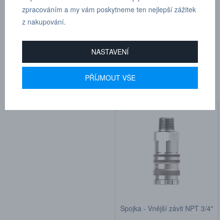
zpracováním a my vám poskytneme ten nejlepší zážitek
z nakupování.
Spojka - hadicové zakončení
Spojka - Vnější závit NPT 1/2"
NASTAVENÍ
8 mm
Kat.číslo: 104421455
Kat.číslo: 104421003
na objednávku
PŘÍJMOUT VŠE
na objednávku
Cena na dotaz
Cena na dotaz
Spojka - Vnější závit NPT 3/4"