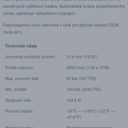
vsuvek proti vyšlehnutí hadice. Automatická funkce bezpečnostního
zámku zabraňuje náhodnému rozpojení.
Celomosaznou verzi naleznete v řadě pro dýchací vzduch CEJN
(řada 441).
Technické údaje
Jmenovitý průtočný průměr:
10.4 mm (13/32")
Průtok vzduchu:
3950 l/min (139.4 CFM)
Max. pracovní tlak:
35 bar (507 PSI)
Min. průtlak:
140 bar (2030 PSI)
Spojovací síla:
169.6 N
Rozmezí teplot:
-30°C — +100°C (-22°F —
+212°F)
Materiál spojky:
Pozinkovaná ocel/mosaz