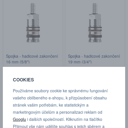
Spojka - hadicové zakončení
Spojka - hadicové zakončení
16 mm (5/8")
19 mm (3/4")
Kat.číslo: 104421006
Kat.číslo: 104421007
na objednávku
na objednávku
COOKIES
Cena na dotaz
Cena na dotaz
Používáme soubory cookie ke správnému fungování
vašeho oblíbeného e-shopu, k přizpůsobení obsahu
stránek vašim potřebám, ke statistickým a
marketingovým účelům a personalizaci reklam od
Googlu
i dalších společností. Kliknutím na tlačítko
Přijmout vše nám udělíte souhlas s jejich sběrem a