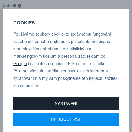
Seřadit
COOKIES
Produkty pouze skladem
3 produkty
Používáme soubory cookie ke správnému fungování
vašeho oblíbeného e-shopu, k přizpůsobení obsahu
stránek vašim potřebám, ke statistickým a
marketingovým účelům a personalizaci reklam od
Googlu
i dalších společností. Kliknutím na tlačítko
Přijmout vše nám udělíte souhlas s jejich sběrem a
zpracováním a my vám poskytneme ten nejlepší zážitek
z nakupování.
Konektor G 3/4"
Spojka M45x1,5
NASTAVENÍ
Kat.číslo: 10 974 4327
Kat.číslo: 10 974 1558
na objednávku
na objednávku
PŘÍJMOUT VŠE
Cena na dotaz
Cena na dotaz