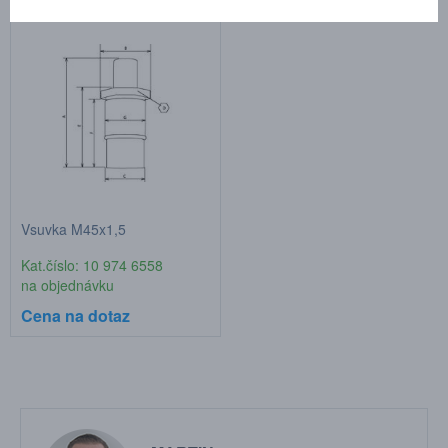
Vsuvka M45x1,5
Kat.číslo: 10 974 6558
na objednávku
Cena na dotaz