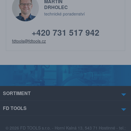
MARTIN
DRHOLEC
technické poradenství
+420 731 517 942
fdtools@fdtools.cz
SORTIMENT
FD TOOLS
© 2026 FD TOOLS s.r.o. - Horní Kalná 13, 543 71 Hostinné - tel.: