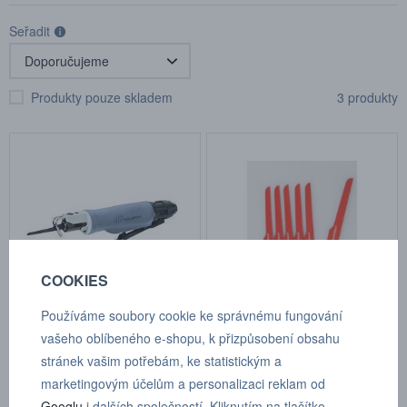
Seřadit
Produkty pouze skladem
3 produkty
COOKIES
Používáme soubory cookie ke správnému fungování
Přímočará pilka 529
Pilky P4CS-6
vašeho oblíbeného e-shopu, k přizpůsobení obsahu
stránek vašim potřebám, ke statistickým a
Kat.číslo: 529
Kat.číslo: ND P4CS-6
skladem
skladem
marketingovým účelům a personalizaci reklam od
Googlu
i dalších společností. Kliknutím na tlačítko