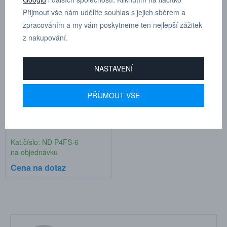
Cena na dotaz
Cena na dotaz
Přijmout vše nám udělíte souhlas s jejich sběrem a
zpracováním a my vám poskytneme ten nejlepší zážitek
z nakupování.
NASTAVENÍ
PŘÍJMOUT VŠE
Pilky P4FS-6
Kat.číslo: ND P4FS-6
na objednávku
Cena na dotaz