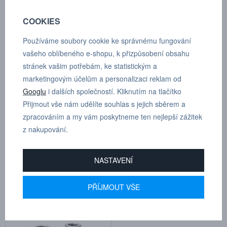
na objednávku
na objednávku
Cena na dotaz
Cena na dotaz
COOKIES
Používáme soubory cookie ke správnému fungování
vašeho oblíbeného e-shopu, k přizpůsobení obsahu
stránek vašim potřebám, ke statistickým a
marketingovým účelům a personalizaci reklam od
Googlu
i dalších společností. Kliknutím na tlačítko
Přijmout vše nám udělíte souhlas s jejich sběrem a
zpracováním a my vám poskytneme ten nejlepší zážitek
z nakupování.
Vsuvka 1/4"
Vsuvka 3/4"
Kat.číslo: 147230400
Kat.číslo: 147231200
NASTAVENÍ
na objednávku
na objednávku
Cena na dotaz
Cena na dotaz
PŘÍJMOUT VŠE