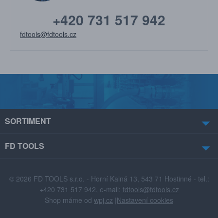
+420 731 517 942
fdtools@fdtools.cz
SORTIMENT
FD TOOLS
© 2026 FD TOOLS s.r.o. - Horní Kalná 13, 543 71 Hostinné - tel.:
+420 731 517 942, e-mail:
fdtools@fdtools.cz
Shop máme od
wpj.cz
|
Nastavení cookies