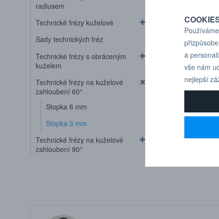
radiusem
COOKIE
Technické frézy kuželové
Používáme 
Sady technických fréz
přizpůsobe
a personal
Technické frézy s obráceným
kuželem
vše nám ud
nejlepší zá
Technické frézy na kuželové
zahloubení 60°
Stopka 6 mm
Stopka 3 mm
Technické frézy na kuželové
zahloubení 90°