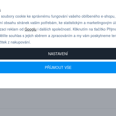
S
soubory cookie ke správnému fungování vašeho oblíbeného e-shopu,
ní obsahu stránek vašim potřebám, ke statistickým a marketingovým 
izaci reklam od
Googlu
i dalších společností. Kliknutím na tlačítko Přijm
ělíte souhlas s jejich sběrem a zpracováním a my vám poskytneme te
žitek z nakupování.
NASTAVENÍ
PŘÍJMOUT VŠE