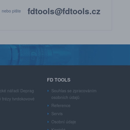
fdtools@fdtools.cz
nebo pište
FD TOOLS
cké nářadí Deprag
Souhlas se zpracováním
osobních údajů
 frézy tvrdokovové
Reference
Servis
Osobní údaje
Kontakt