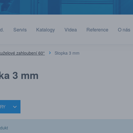
d.
Servis
Katalogy
Videa
Reference
O nás
kuželové zahloubení 60°
Stopka 3 mm
ka 3 mm
TRY
dukt