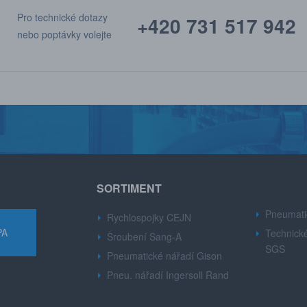
Pro technické dotazy
+420 731 517 942
nebo poptávky volejte
SORTIMENT
Pneumati
Rychlospojky CEJN
PA
Technické
Šroubení Sang-A
SGS
Pneumatické nářadí Gison
Pneu. nářadí Ingersoll Rand