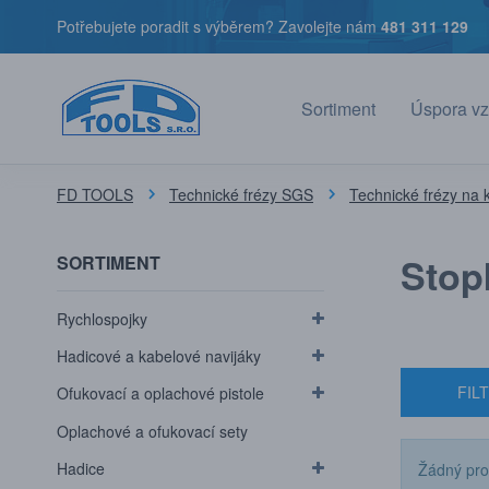
Potřebujete poradit s výběrem? Zavolejte nám
481 311 129
Sortiment
Úspora vz
FD TOOLS
Technické frézy SGS
Technické frézy na 
Stop
SORTIMENT
Rychlospojky
Hadicové a kabelové navijáky
FIL
Ofukovací a oplachové pistole
Oplachové a ofukovací sety
Hadice
Žádný pro