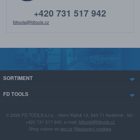
+420 731 517 942
fdtools@fdtools.cz
SORTIMENT
FD TOOLS
© 2026 FD TOOLS s.r.o. - Horní Kalná 13, 543 71 Hostinné - tel.:
+420 731 517 942, e-mail:
fdtools@fdtools.cz
Shop máme od
wpj.cz
|
Nastavení cookies