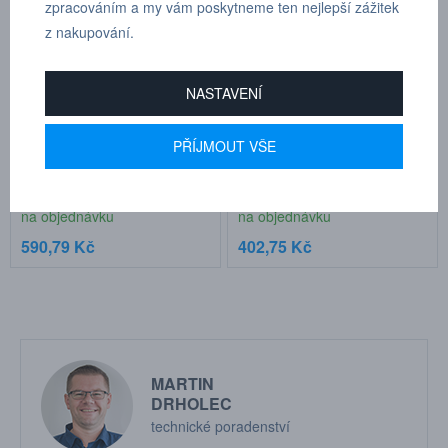
zpracováním a my vám poskytneme ten nejlepší zážitek
z nakupování.
NASTAVENÍ
Fréza s obráceným kuželem
Fréza s obráceným kuželem
PŘÍJMOUT VŠE
5x6,3 mm, stopka 3 mm
6,3x6 mm, stopka 6 mm
Kat.číslo: HB 26103
Kat.číslo: HB 26078
na objednávku
na objednávku
590,79 Kč
402,75 Kč
MARTIN
DRHOLEC
technické poradenství