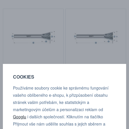
Fréza s obráceným kuželem
Fréza s obráceným kuželem
COOKIES
2,5x3 mm, stopka 3 mm
3x4 mm, stopka 3 mm
Kat.číslo: HB 26028
Kat.číslo: HB 26053
Používáme soubory cookie ke správnému fungování
na objednávku
na objednávku
vašeho oblíbeného e-shopu, k přizpůsobení obsahu
246,48 Kč
246,48 Kč
stránek vašim potřebám, ke statistickým a
marketingovým účelům a personalizaci reklam od
Googlu
i dalších společností. Kliknutím na tlačítko
Přijmout vše nám udělíte souhlas s jejich sběrem a