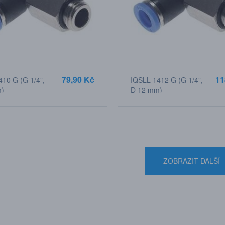
79,90 Kč
11
10 G (G 1/4”,
IQSLL 1412 G (G 1/4”,
m)
D 12 mm)
ZOBRAZIT DALŠÍ