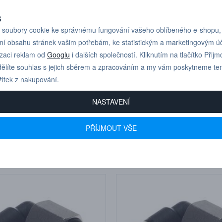
S
soubory cookie ke správnému fungování vašeho oblíbeného e-shopu,
ní obsahu stránek vašim potřebám, ke statistickým a marketingovým 
izaci reklam od
Googlu
i dalších společností. Kliknutím na tlačítko Přijm
ělíte souhlas s jejich sběrem a zpracováním a my vám poskytneme te
žitek z nakupování.
NASTAVENÍ
PŘÍJMOUT VŠE
58,70 Kč
6
4 G (G 1/4”,
IQSLL 146 G (G 1/4”,
D 6 mm)