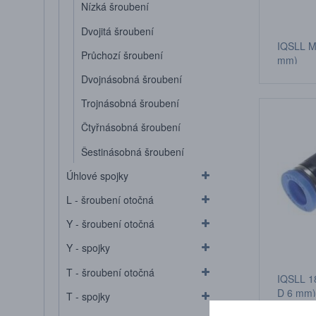
Nízká šroubení
Dvojitá šroubení
IQSLL M
Průchozí šroubení
mm)
Dvojnásobná šroubení
Trojnásobná šroubení
Čtyřnásobná šroubení
Šestinásobná šroubení
Úhlové spojky
L - šroubení otočná
Y - šroubení otočná
Y - spojky
T - šroubení otočná
IQSLL 18
D 6 mm)
T - spojky