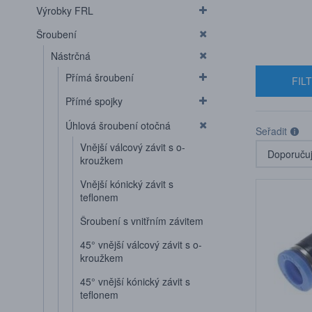
Výrobky FRL
Šroubení
Nástrčná
Přímá šroubení
FIL
Přímé spojky
Úhlová šroubení otočná
Seřadit
Vnější válcový závit s o-
kroužkem
Vnější kónický závit s
teflonem
Šroubení s vnitřním závitem
45° vnější válcový závit s o-
kroužkem
45° vnější kónický závit s
teflonem