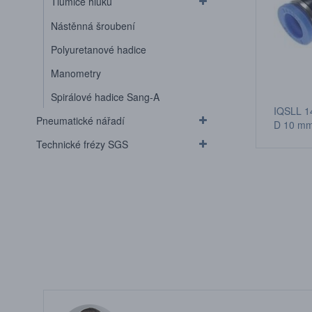
Tlumiče hluku
Nástěnná šroubení
Polyuretanové hadice
Manometry
Spirálové hadice Sang-A
IQSLL 14
Pneumatické nářadí
D 10 m
Technické frézy SGS