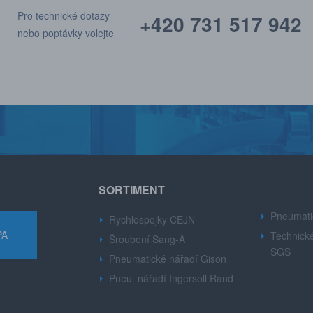
Pro technické dotazy
+420 731 517 942
nebo poptávky volejte
SORTIMENT
Pneumati
Rychlospojky CEJN
PA
Technické
Šroubení Sang-A
SGS
Pneumatické nářadí Gison
Pneu. nářadí Ingersoll Rand