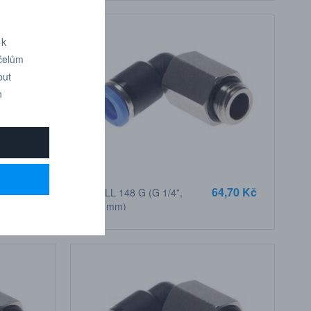
 k
účelům
out
n
0,70 Kč
64,70 Kč
IQSLL 148 G (G 1/4”,
D 8 mm)