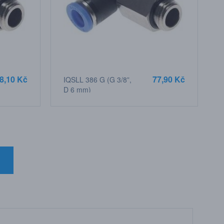
8,10 Kč
77,90 Kč
IQSLL 386 G (G 3/8”,
D 6 mm)