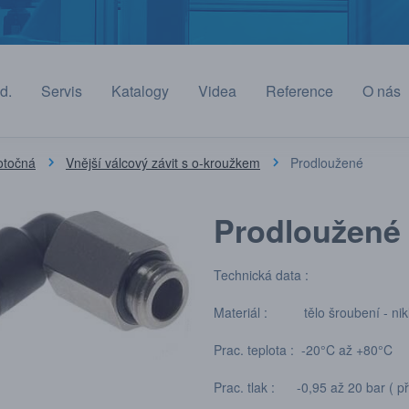
d.
Servis
Katalogy
Videa
Reference
O nás
otočná
Vnější válcový závit s o-kroužkem
Prodloužené
Prodloužené
Technická data :
Materiál : tělo šroubení - nikl
Prac. teplota : -20°C až +80°C
Prac. tlak : -0,95 až 20 bar ( př