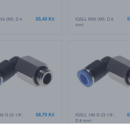
55,40 Kč
5
54 (M5, D 4
IQSLL M56 (M5, D 6
mm)
58,70 Kč
6
6 G (G 1/8”,
IQSLL 188 G (G 1/8”,
D 8 mm)