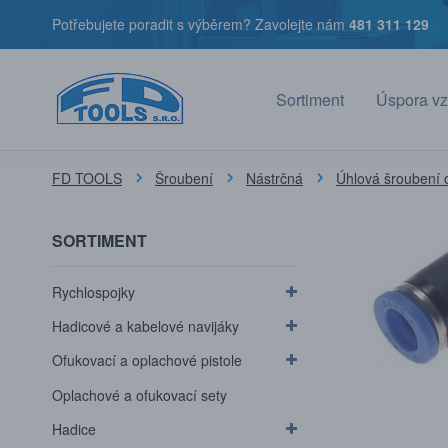
Potřebujete poradit s výběrem? Zavolejte nám
481 311 129
Sortiment
Úspora vz
FD TOOLS
Šroubení
Nástrčná
Úhlová šroubení 
SORTIMENT
Rychlospojky
Hadicové a kabelové navijáky
Ofukovací a oplachové pistole
Oplachové a ofukovací sety
Hadice