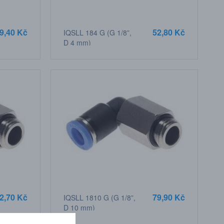
9,40 Kč
52,80 Kč
IQSLL 184 G (G 1/8”,
D 4 mm)
2,70 Kč
79,90 Kč
IQSLL 1810 G (G 1/8”,
D 10 mm)