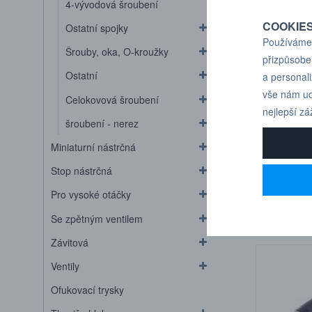
4-vývodová šroubení
COOKIE
Ostatní spojky
Používáme 
Šrouby, oka, O-kroužky
přizpůsobe
Ostatní
a personal
vše nám ud
Celokovová šroubení
nejlepší zá
šroubení - nerez
Miniaturní nástrčná
Stop nástrčná
IQSLL 14
Pro vysoké otáčky
D 4 mm)
Se zpětným ventilem
Závitová
Ventily
Ofukovací trysky