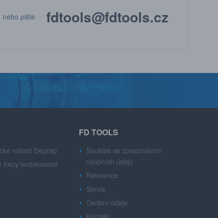
fdtools@fdtools.cz
nebo pište
FD TOOLS
cké nářadí Deprag
Souhlas se zpracováním
osobních údajů
 frézy tvrdokovové
Reference
Servis
Osobní údaje
Kontakt