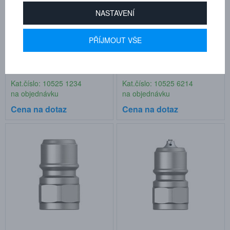
NASTAVENÍ
PŘÍJMOUT VŠE
Rychlospojka, G 3/8", vnitřní
Vsuvka, G 3/8", vnitřní závit,
závit, s eliminátorem tlaku,
DN10 FPM
DN 10
Kat.číslo: 10525 1234
Kat.číslo: 10525 6214
na objednávku
na objednávku
Cena na dotaz
Cena na dotaz