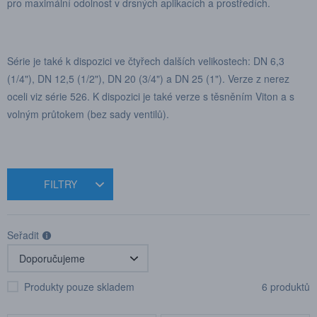
pro maximální odolnost v drsných aplikacích a prostředích.
Série je také k dispozici ve čtyřech dalších velikostech: DN 6,3
(1/4"), DN 12,5 (1/2"), DN 20 (3/4") a DN 25 (1"). Verze z nerez
oceli viz série 526. K dispozici je také verze s těsněním Viton a s
volným průtokem (bez sady ventilů).
FILTRY
Seřadit
Produkty pouze skladem
6 produktů