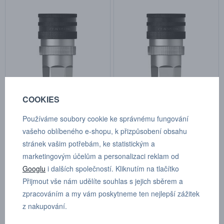
COOKIES
Rychlospojka, G 3/8", vnitřní
Rychlospojka, G 3/8", vnitřní
závit, DN10 FPM
závit, DN10 NBR
Používáme soubory cookie ke správnému fungování
vašeho oblíbeného e-shopu, k přizpůsobení obsahu
Kat.číslo: 10525 1214
Kat.číslo: 10525 1204
na objednávku
na objednávku
stránek vašim potřebám, ke statistickým a
marketingovým účelům a personalizaci reklam od
Cena na dotaz
Cena na dotaz
Googlu
i dalších společností. Kliknutím na tlačítko
Přijmout vše nám udělíte souhlas s jejich sběrem a
zpracováním a my vám poskytneme ten nejlepší zážitek
z nakupování.