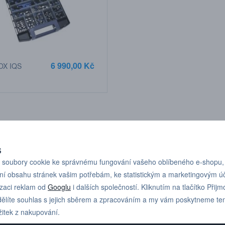
6 990,00 Kč
OX IQS
S
soubory cookie ke správnému fungování vašeho oblíbeného e-shopu,
ní obsahu stránek vašim potřebám, ke statistickým a marketingovým 
izaci reklam od
Googlu
i dalších společností. Kliknutím na tlačítko Přijm
ělíte souhlas s jejich sběrem a zpracováním a my vám poskytneme te
žitek z nakupování.