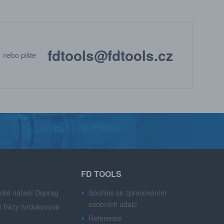
fdtools@fdtools.cz
nebo pište
FD TOOLS
cké nářadí Deprag
Souhlas se zpracováním
osobních údajů
 frézy tvrdokovové
Reference