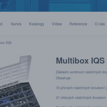
d.
Servis
Katalogy
Videa
Reference
O nás
ibox IQS
Multibox IQS
Základní sortiment nástrčných šr
Obsahuje:
70 přímých nástrčných šroubení ( 
37 úhlových nástrčných šroubení (