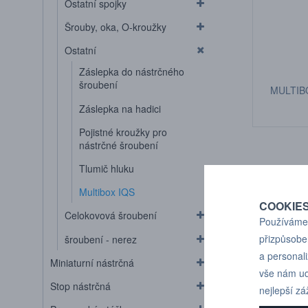
Ostatní spojky
Šrouby, oka, O-kroužky
Ostatní
Záslepka do nástrčného
šroubení
MULTIB
Záslepka na hadici
Pojistné kroužky pro
nástrčné šroubení
Tlumič hluku
Multibox IQS
COOKIE
Celokovová šroubení
Používáme 
přizpůsobe
šroubení - nerez
a personal
Miniaturní nástrčná
vše nám ud
Stop nástrčná
nejlepší zá