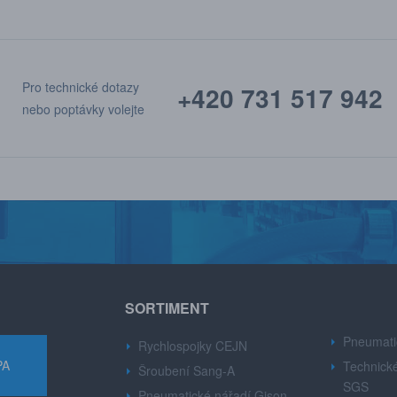
Pro technické dotazy
+420 731 517 942
nebo poptávky volejte
SORTIMENT
Pneumati
Rychlospojky CEJN
PA
Technické
Šroubení Sang-A
SGS
Pneumatické nářadí Gison