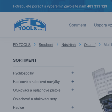
Potřebujete poradit s výběrem? Zavolejte nám
481 311 129
Sortiment
Úspora vz
FD TOOLS
Šroubení
Nástrčná
Ostatní
Mult
SORTIMENT
Rychlospojky
Hadicové a kabelové navijáky
Ofukovací a oplachové pistole
Oplachové a ofukovací sety
Hadice