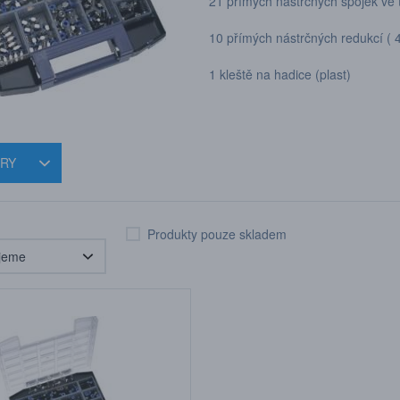
21 přímých nástrčných spojek ve t
10 přímých nástrčných redukcí ( 4
1 kleště na hadice (plast)
TRY
Produkty pouze skladem