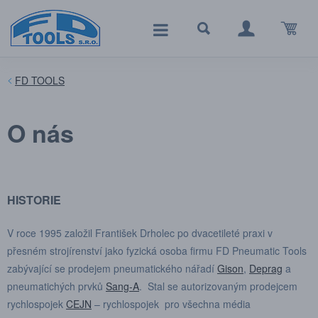
FD TOOLS
O nás
HISTORIE
V roce 1995 založil František Drholec po dvacetileté praxi v
přesném strojírenství jako fyzická osoba firmu FD Pneumatic Tools
zabývající se prodejem pneumatického nářadí
Gison
,
Deprag
a
pneumatichých prvků
Sang-A
. Stal se autorizovaným prodejcem
rychlospojek
CEJN
– rychlospojek pro všechna média