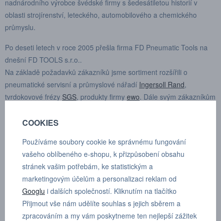
nadnárodního výrobce švédské firmy s šedesátiletou historií v
oblasti strojírenství, leteckého, automobilového a chemického
průmyslu.
Po deseti letech v roce 2005 přešla firma FD Pneumatic Tools na
dnešní FD TOOLS s.r.o..
Na základě požadavků zákazníků jsme sortiment rozšířili o
pneumatické servisní a průmyslové nářadí
Ingersoll Rand
,
tvrdokovové frézy
SGS
, produkty firmy
ewo
. Dále svým zákazníkům
dodáváme brusivo, vrtáky, závitníky, elektrické a aku nářadí.
COOKIES
Používáme soubory cookie ke správnému fungování
PROČ FD TOOLS?
vašeho oblíbeného e-shopu, k přizpůsobení obsahu
stránek vašim potřebám, ke statistickým a
K veškerému u nás zakoupenému nářadí zajišťujeme záruční a
marketingovým účelům a personalizaci reklam od
pozáruční servis.
Googlu
i dalších společností. Kliknutím na tlačítko
Naše firma není pouze e-shop, ale především řešíme
Přijmout vše nám udělíte souhlas s jejich sběrem a
požadavky přímo u zákazníka, kde poradíme s výběrem a
zpracováním a my vám poskytneme ten nejlepší zážitek