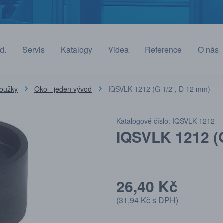
d.
Servis
Katalogy
Videa
Reference
O nás
roužky
Oko - jeden vývod
IQSVLK 1212 (G 1/2”, D 12 mm)
Katalogové číslo: IQSVLK 1212
IQSVLK 1212 (
26,40 Kč
(
31,94 Kč
s DPH)