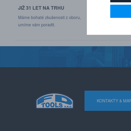
JIŽ 31 LET NA TRHU
DODÁVÁME DO
Máme bohaté zkušenosti z oboru,
Naši zákaznící jso
umíme vám poradit.
různých odvětví p
KONTAKTY & MA