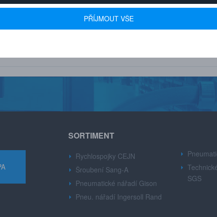
 600+ FIREM
AUTORIZOVANÝ DEALER
PŘÍJMOUT VŠE
u drobné i velké firmy z
Značek CEJN, Gison, Ingersoll Ran
růmyslu.
Dynabre, Sang-A.
SORTIMENT
Pneumati
Rychlospojky CEJN
PA
Technické
Šroubení Sang-A
SGS
Pneumatické nářadí Gison
Pneu. nářadí Ingersoll Rand