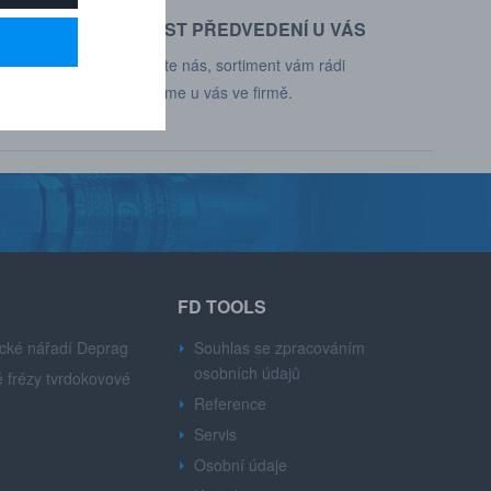
MOŽNOST PŘEDVEDENÍ U VÁS
d, Deprag,
Kontaktujte nás, sortiment vám rádi
představíme u vás ve firmě.
FD TOOLS
cké nářadí Deprag
Souhlas se zpracováním
osobních údajů
 frézy tvrdokovové
Reference
Servis
Osobní údaje