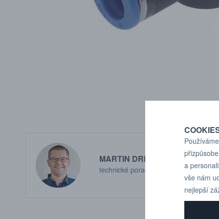
COOKIE
Používáme 
přizpůsobe
MARTIN DRHOLEC
a personal
technické poradenství
vše nám ud
nejlepší zá