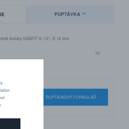
POPTÁVKA
JE
 duté šrouby IQSVVT G 1/2”, D 12 mm
12
 k
účelům
nebo pište
POPTÁVKOVÝ FORMULÁŘ
out
n