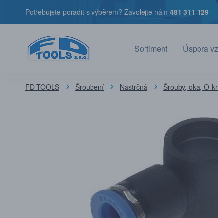
Potřebujete poradit s výběrem? Zavolejte nám
481 311 129
Sortiment
Úspora vz
FD TOOLS
Šroubení
Nástrčná
Šrouby, oka, O-k