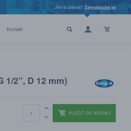
Jste tu poprvé?
Zaregistrujte se
Kontakt
G 1/2”, D 12 mm)
VLOŽIT DO KOŠÍKU