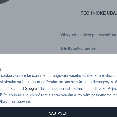
TECHNICKÉ ÚDA
Oko - jeden vývod pro montáž na
Dle tloušťky hadice
S
soubory cookie ke správnému fungování vašeho oblíbeného e-shopu,
ní obsahu stránek vašim potřebám, ke statistickým a marketingovým 
Pro technické dotazy
+420 731 517 942
izaci reklam od
Googlu
i dalších společností. Kliknutím na tlačítko Přijm
nebo poptávky volejte
ělíte souhlas s jejich sběrem a zpracováním a my vám poskytneme te
žitek z nakupování.
NASTAVENÍ