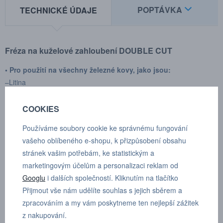
POPTÁVKA
TECHNICKÉ ÚDAJE
Fréza na kuželové zahloubení
DOUBLE CUT
• Pro použití na všechny železné kovy, jako jsou:
–Litina
– Ocel < 60 HRC
– Nerezová ocel (INOX)
COOKIES
– Slitina niklu a titanu
Používáme soubory cookie ke správnému fungování
• Dále měď, mosaz, bronz
vašeho oblíbeného e-shopu, k přizpůsobení obsahu
Vysoký řezný účinek díky příčnému řezu
stránek vašim potřebám, ke statistickým a
– Hladký provoz
marketingovým účelům a personalizaci reklam od
– Krátké třísky
Googlu
i dalších společností. Kliknutím na tlačítko
Přijmout vše nám udělíte souhlas s jejich sběrem a
Výrobce:
SGS pro
zpracováním a my vám poskytneme ten nejlepší zážitek
Typ upínání:
válcové
z nakupování.