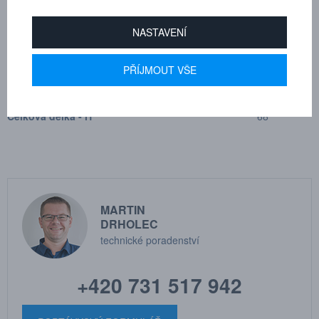
Průměr frézy - d1
25
NASTAVENÍ
Pracovní délka - l2
24.5
PŘÍJMOUT VŠE
Průměr stopky - d2
6
Celková délka - l1
68
MARTIN
DRHOLEC
technické poradenství
+420 731 517 942