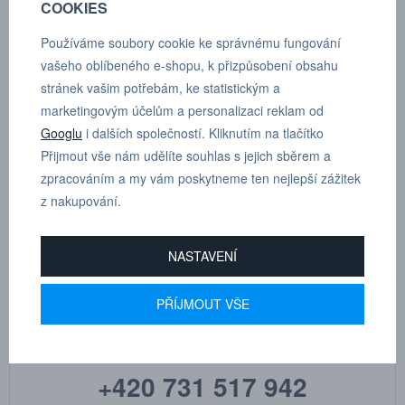
COOKIES
Používáme soubory cookie ke správnému fungování
POPTÁVKA
TECHNICKÉ ÚDAJE
vašeho oblíbeného e-shopu, k přizpůsobení obsahu
stránek vašim potřebám, ke statistickým a
marketingovým účelům a personalizaci reklam od
niklovaná mosaz
Googlu
i dalších společností. Kliknutím na tlačítko
Přijmout vše nám udělíte souhlas s jejich sběrem a
Dle tloušťky hadice
4
zpracováním a my vám poskytneme ten nejlepší zážitek
z nakupování.
NASTAVENÍ
MARTIN
PŘÍJMOUT VŠE
DRHOLEC
technické poradenství
+420 731 517 942