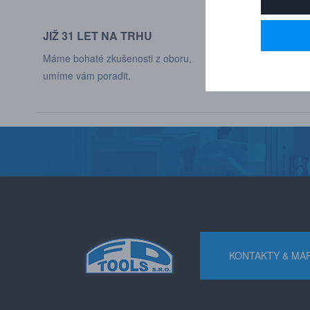
JIŽ 31 LET NA TRHU
DODÁVÁME DO
Máme bohaté zkušenosti z oboru,
Naši zákaznící jso
umíme vám poradit.
různých odvětví p
KONTAKTY & MA