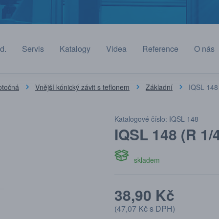
d.
Servis
Katalogy
Videa
Reference
O nás
otočná
Vnější kónický závit s teflonem
Základní
IQSL 148 
Katalogové číslo: IQSL 148
IQSL 148 (R 1/
skladem
38,90 Kč
(
47,07 Kč
s DPH)