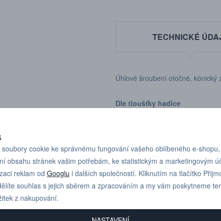
TECHNICKÉ ÚDA
Úhlové šroubení otočné, kónický z
Dle tloušťky hadice
S
soubory cookie ke správnému fungování vašeho oblíbeného e-shopu,
ní obsahu stránek vašim potřebám, ke statistickým a marketingovým 
Pro technické dotazy
izaci reklam od
Googlu
i dalších společností. Kliknutím na tlačítko Přijm
+420 731 517 942
nebo poptávky volejte
ělíte souhlas s jejich sběrem a zpracováním a my vám poskytneme te
žitek z nakupování.
NASTAVENÍ