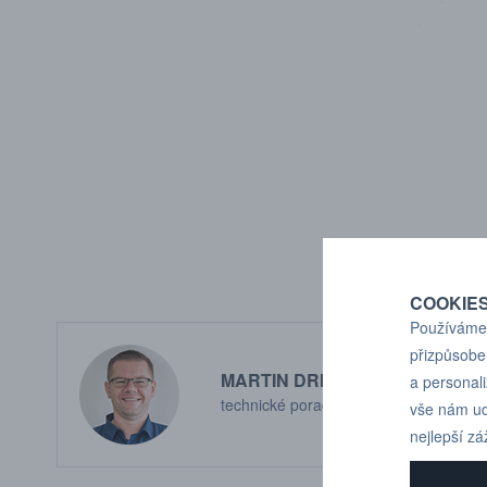
COOKIE
Používáme 
přizpůsobe
MARTIN DRHOLEC
a personal
technické poradenství
vše nám ud
nejlepší zá