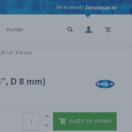
Jste tu poprvé?
Zaregistrujte se
Kontakt
(R 1/4”, D 8 mm)
4”, D 8 mm)
VLOŽIT DO KOŠÍKU