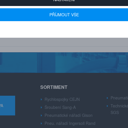
 600+ FIREM
AUTORIZOVANÝ DEALER
PŘÍJMOUT VŠE
u drobné i velké firmy z
Značek CEJN, Gison, Ingersoll Ran
růmyslu.
Dynabre, Sang-A.
SORTIMENT
Pneumati
Rychlospojky CEJN
PA
Technické
Šroubení Sang-A
SGS
Pneumatické nářadí Gison
Pneu. nářadí Ingersoll Rand