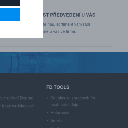
MOŽNOST PŘEDVEDENÍ U VÁS
d, Deprag,
Kontaktujte nás, sortiment vám rádi
představíme u vás ve firmě.
FD TOOLS
cké nářadí Deprag
Souhlas se zpracováním
osobních údajů
 frézy tvrdokovové
Reference
Servis