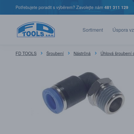
Potřebujete poradit s výběrem? Zavolejte nám
481 311 129
Sortiment
Úspora vz
FD TOOLS
Šroubení
Nástrčná
Úhlová šroubení 