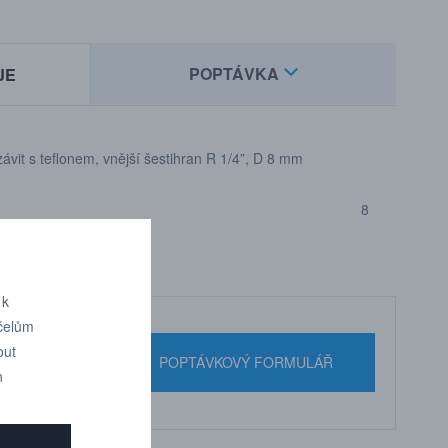
POPTÁVKA
JE
ávit s teflonem, vnější šestihran R 1/4”, D 8 mm
8
 k
účelům
out
nebo pište
POPTÁVKOVÝ FORMULÁŘ
n