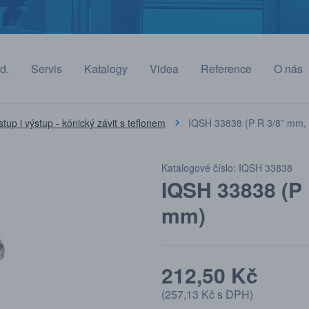
d.
Servis
Katalogy
Videa
Reference
O nás
stup i výstup - kónický závit s teflonem
IQSH 33838 (P R 3/8” mm,
Katalogové číslo: IQSH 33838
IQSH 33838 (P 
mm)
212,50 Kč
(
257,13 Kč
s DPH)