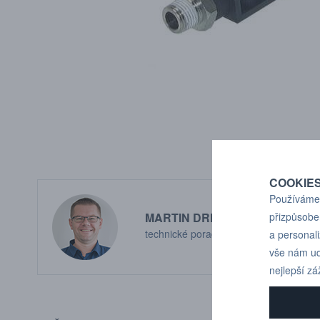
COOKIE
Používáme 
MARTIN DRHOLEC
přizpůsobe
technické poradenství
a personal
vše nám ud
nejlepší zá