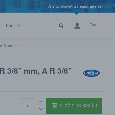
Jste tu poprvé?
Zaregistrujte se
Kontakt
 A R 3/8” mm)
R 3/8” mm, A R 3/8”
VLOŽIT DO KOŠÍKU