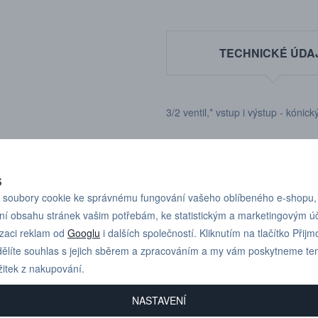
TECHNICKÉ ÚDA
3/2 ventil,* vstup i výstup - kóni
S
soubory cookie ke správnému fungování vašeho oblíbeného e-shopu,
ní obsahu stránek vašim potřebám, ke statistickým a marketingovým 
Pro technické dotazy
+420 731 517 942
izaci reklam od
Googlu
i dalších společností. Kliknutím na tlačítko Přijm
nebo poptávky volejte
ělíte souhlas s jejich sběrem a zpracováním a my vám poskytneme te
žitek z nakupování.
NASTAVENÍ