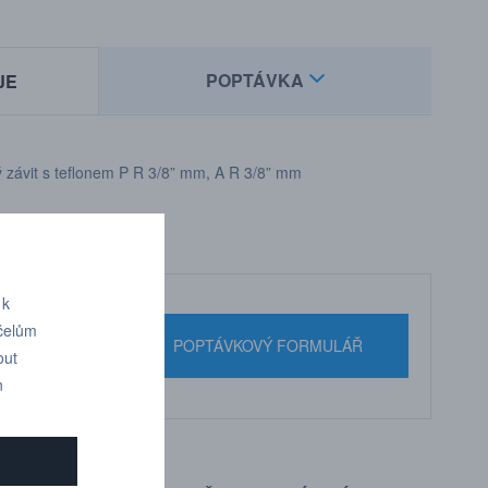
POPTÁVKA
JE
cký závit s teflonem P R 3/8” mm, A R 3/8” mm
 k
účelům
nebo pište
POPTÁVKOVÝ FORMULÁŘ
out
n