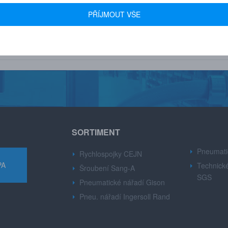
 600+ FIREM
AUTORIZOVANÝ DEALER
PŘÍJMOUT VŠE
u drobné i velké firmy z
Značek CEJN, Gison, Ingersoll Ran
růmyslu.
Dynabre, Sang-A.
SORTIMENT
Pneumati
Rychlospojky CEJN
PA
Technické
Šroubení Sang-A
SGS
Pneumatické nářadí Gison
Pneu. nářadí Ingersoll Rand