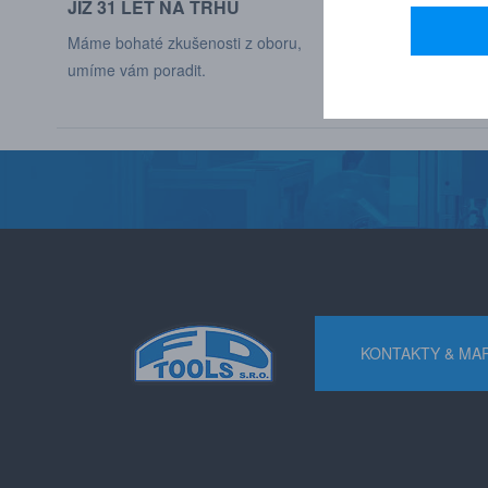
JIŽ 31 LET NA TRHU
DODÁVÁME DO
Máme bohaté zkušenosti z oboru,
Naši zákaznící jso
umíme vám poradit.
různých odvětví p
KONTAKTY & MA