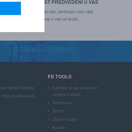
MOŽNOST PŘEDVEDENÍ U VÁS
d, Deprag,
Kontaktujte nás, sortiment vám rádi
představíme u vás ve firmě.
FD TOOLS
cké nářadí Deprag
Souhlas se zpracováním
osobních údajů
 frézy tvrdokovové
Reference
Servis
Osobní údaje
Kontakt