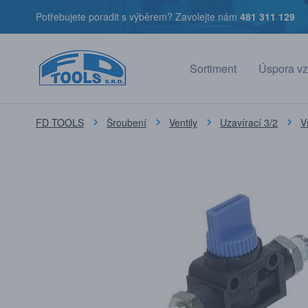
Potřebujete poradit s výběrem? Zavolejte nám
481 311 129
Sortiment
Úspora vz
FD TOOLS
Šroubení
Ventily
Uzavírací 3/2
V