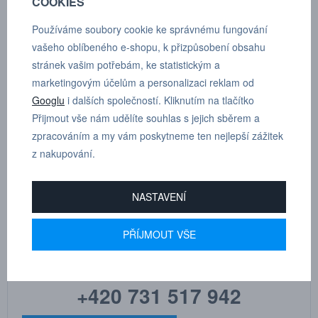
COOKIES
Materiál vsuvky: Kalená ocel (zinková pasivace)
Používáme soubory cookie ke správnému fungování
Rozmezí teplot: -30°C až +100°C
vašeho oblíbeného e-shopu, k přizpůsobení obsahu
Max. pracovní tlak: 350 bar
stránek vašim potřebám, ke statistickým a
marketingovým účelům a personalizaci reklam od
Rozměry součásti: A 13 mm, B 50 mm, C 22 mm, E 16 mm
Googlu
i dalších společností. Kliknutím na tlačítko
Přijmout vše nám udělíte souhlas s jejich sběrem a
Podle závitu:
WEO 3/8"
zpracováním a my vám poskytneme ten nejlepší zážitek
z nakupování.
NASTAVENÍ
MARTIN
DRHOLEC
PŘÍJMOUT VŠE
technické poradenství
+420 731 517 942