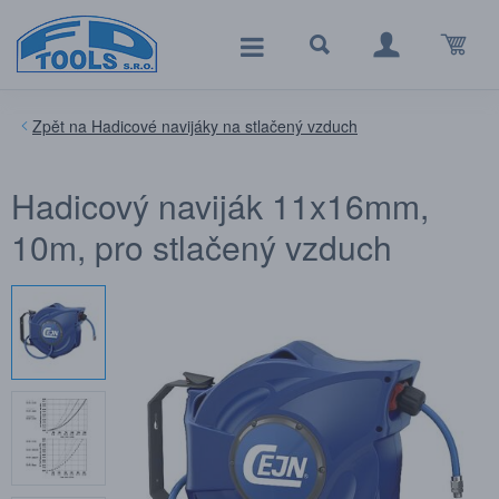
Hadicové navijáky na stlačený vzduch
Hadicový naviják 11x16mm,
10m, pro stlačený vzduch