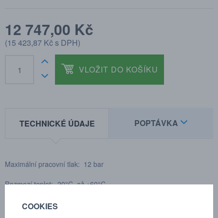
12 747,00 Kč
(
15 423,87 Kč
s DPH)
VLOŽIT DO KOŠÍKU
POPTÁVKA
TECHNICKÉ ÚDAJE
Maximální pracovní tlak: 12 bar
Rozmezí teplot: -20°C až +60°C
Pracovní délka: 10m
COOKIES