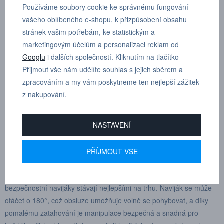
Materiál hadice: Opletená PUR 11x16mm
Používáme soubory cookie ke správnému fungování
vašeho oblíbeného e-shopu, k přizpůsobení obsahu
Délka přívodní hadice: 1,5m
stránek vašim potřebám, ke statistickým a
marketingovým účelům a personalizaci reklam od
Zakončení: vnější závit R 1/2"
Googlu
i dalších společností. Kliknutím na tlačítko
Hmotnost: 6,3kg
Přijmout vše nám udělíte souhlas s jejich sběrem a
zpracováním a my vám poskytneme ten nejlepší zážitek
Bezpečnostní naviják CEJN je odolný naviják, který poskytuje
z nakupování.
vynikající výkon díky plnoprůtočné patentované konstrukci, která na
rozdíl od většiny navijáků neomezuje průtok. To poskytuje
NASTAVENÍ
maximální výkon nástrojů zákazníka a tím šetří energii i čas. Tento
hadicový naviják je ideální pro bezpečné pracoviště. Funkce
pomalého zatahování, vedení hadice, hadice z PUR, měkká
PŘÍJMOUT VŠE
dorazová kulička, která zabraňuje vysmeknutí, a bezpečnostní
prvky proti zlomu – to je jen několik příkladů, proč se tyto
bezpečnostní navijáky stávají nejlepšími na trhu. Naviják se může
otáčet o 180°, což obsluze umožňuje volně se pohybovat, a díky
pomalému zatahování je manipulace bezpečná a snadná pro