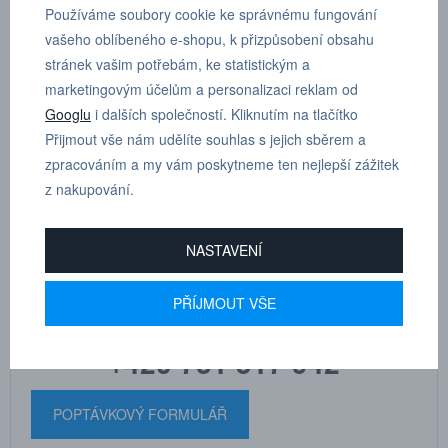
POPTÁVKA
TECHNICKÉ ÚDAJE
Používáme soubory cookie ke správnému fungování
vašeho oblíbeného e-shopu, k přizpůsobení obsahu
stránek vašim potřebám, ke statistickým a
průměr otvoru 28.5 mm
marketingovým účelům a personalizaci reklam od
délka max 19.3 mm
Googlu
i dalších společností. Kliknutím na tlačítko
niklovaná mosaz
Přijmout vše nám udělíte souhlas s jejich sběrem a
zpracováním a my vám poskytneme ten nejlepší zážitek
z nakupování.
NASTAVENÍ
MARTIN
DRHOLEC
technické poradenství
PŘÍJMOUT VŠE
+420 731 517 942
POPTÁVKOVÝ FORMULÁŘ