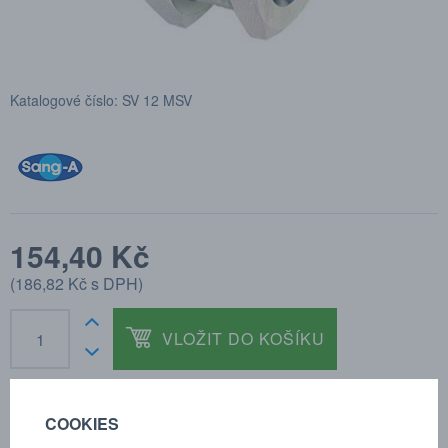
Katalogové číslo: SV 12 MSV
154,40 Kč
(
186,82 Kč
s DPH)
VLOŽIT DO KOŠÍKU
COOKIES