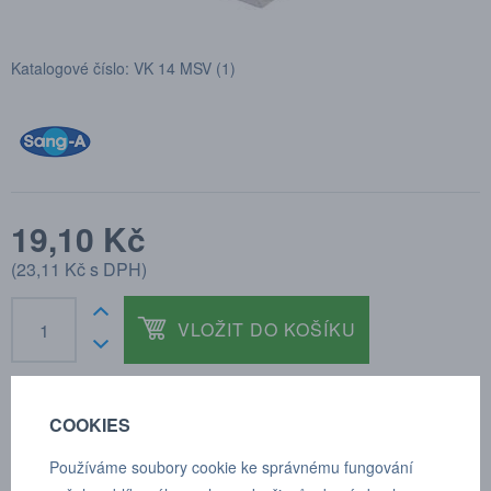
Katalogové číslo: VK 14 MSV (1)
19,10 Kč
(
23,11 Kč
s DPH)
VLOŽIT DO KOŠÍKU
COOKIES
POPTÁVKA
TECHNICKÉ ÚDAJE
Používáme soubory cookie ke správnému fungování