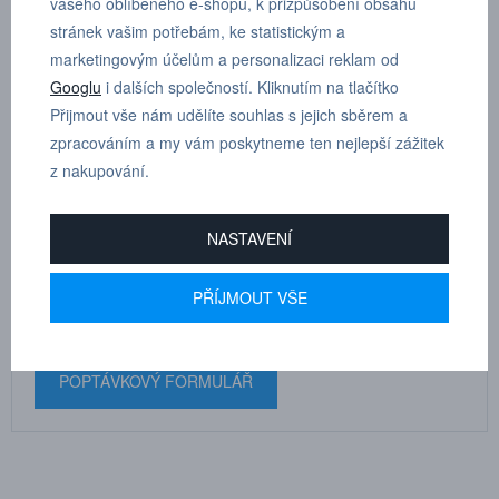
vašeho oblíbeného e-shopu, k přizpůsobení obsahu
stránek vašim potřebám, ke statistickým a
niklovaná mosaz
marketingovým účelům a personalizaci reklam od
Googlu
i dalších společností. Kliknutím na tlačítko
Přijmout vše nám udělíte souhlas s jejich sběrem a
zpracováním a my vám poskytneme ten nejlepší zážitek
z nakupování.
MARTIN
DRHOLEC
NASTAVENÍ
technické poradenství
PŘÍJMOUT VŠE
+420 731 517 942
POPTÁVKOVÝ FORMULÁŘ