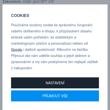
Zakončení:
vnější závit NPT 3/8"
Průtok vzduchu:
3950 l/min
COOKIES
Max. pracovní tlak:
35 bar
Používáme soubory cookie ke správnému fungování
vašeho oblíbeného e-shopu, k přizpůsobení obsahu
Min. průtlak:
140 bar
stránek vašim potřebám, ke statistickým a
Spojovací síla:
169.6 N
marketingovým účelům a personalizaci reklam od
Googlu
i dalších společností. Kliknutím na tlačítko
Rozsah teplot:
-30°C až +100°C
Přijmout vše nám udělíte souhlas s jejich sběrem a
zpracováním a my vám poskytneme ten nejlepší zážitek
Materiál spojky:
Poniklovaná ocel/mosaz
z nakupování.
Materiál vsuvky:
Kalená pozinkovaná ocel
NASTAVENÍ
PŘÍJMOUT VŠE
MARTIN