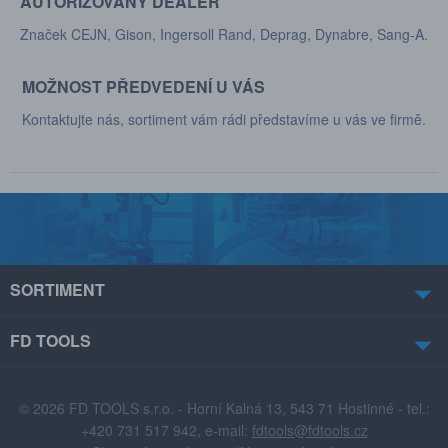
AUTORIZOVANÝ DEALER
Značek CEJN, Gison, Ingersoll Rand, Deprag, Dynabre, Sang-A.
MOŽNOST PŘEDVEDENÍ U VÁS
Kontaktujte nás, sortiment vám rádi představíme u vás ve firmě.
SORTIMENT
FD TOOLS
© 2026 FD TOOLS s.r.o. - Horní Kalná 13, 543 71 Hostinné - tel.:
+420 731 517 942, e-mail:
fdtools@fdtools.cz