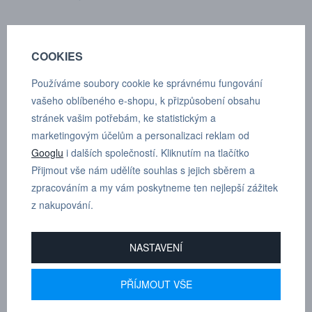
Zakončení:
hadicové zakončení 16 mm (5/8")
COOKIES
Průtok vzduchu:
3950 l/min
Používáme soubory cookie ke správnému fungování
Max. pracovní tlak:
35 bar
vašeho oblíbeného e-shopu, k přizpůsobení obsahu
Min. průtlak:
140 bar
stránek vašim potřebám, ke statistickým a
marketingovým účelům a personalizaci reklam od
Spojovací síla:
169.6 N
Googlu
i dalších společností. Kliknutím na tlačítko
Přijmout vše nám udělíte souhlas s jejich sběrem a
Rozsah teplot:
-30°C až +100°C
zpracováním a my vám poskytneme ten nejlepší zážitek
Materiál spojky:
Poniklovaná ocel/mosaz
z nakupování.
Materiál vsuvky:
Kalená pozinkovaná ocel
NASTAVENÍ
PŘÍJMOUT VŠE