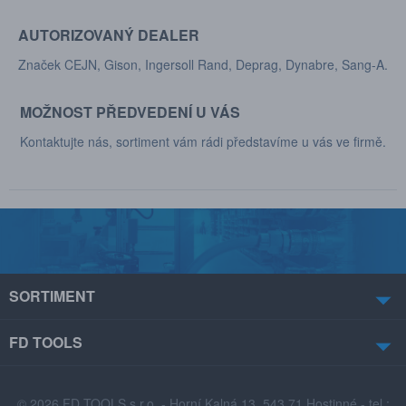
AUTORIZOVANÝ DEALER
Značek CEJN, Gison, Ingersoll Rand, Deprag, Dynabre, Sang-A.
MOŽNOST PŘEDVEDENÍ U VÁS
Kontaktujte nás, sortiment vám rádi představíme u vás ve firmě.
SORTIMENT
FD TOOLS
© 2026 FD TOOLS s.r.o. - Horní Kalná 13, 543 71 Hostinné - tel.: